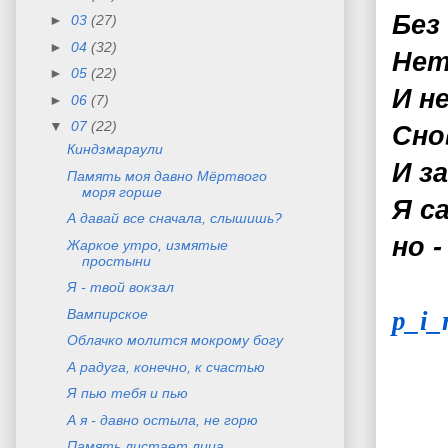
Без
►
03
(27)
►
04
(32)
Нет
►
05
(22)
И н
►
06
(7)
▼
07
(22)
Сно
Киндзмараули
И з
Память моя давно Мёртвого
моря горше
Я с
А давай все сначала, слышишь?
но -
Жаркое утро, измятые
простыни
Я - твой вокзал
Вампирское
p_i_
Облачко молится мокрому богу
А радуга, конечно, к счастью
Я пью тебя и пью
А я - давно остыла, не горю
Память листает лица