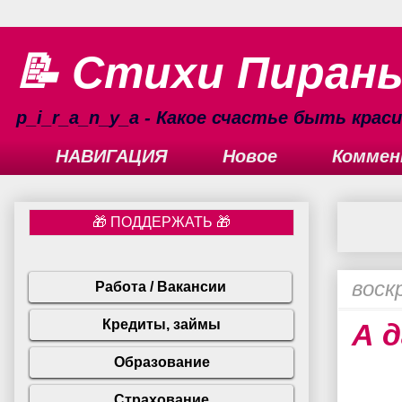
📝 Стихи Пиран
p_i_r_a_n_y_a - Какое счастье быть кра
НАВИГАЦИЯ
Новое
Коммен
воск
А 