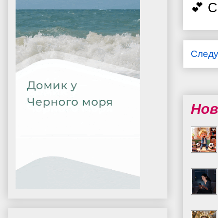
💕 
След
Нов