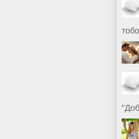
тобо
"Доб