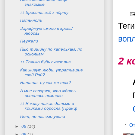
знакомые
♪♪ Бросить всё к чёрту
Пять-ноль
Тег
Зарифмую смело я кровь/
любовь
воп
Неужели
Пью тишину по капелькам, по
осколкам
2 
♪♪ Только будь счастлив
Как живут люди, утратившие
свой Рай?
Наташа, ну как же так?
А мне говорят, что ждать
осталось немного
♪♪ Я живу такая детьми и
кошками обросла (Принц)
Нет, не ты его увела
От
►
08
(14)
►
09
(7)