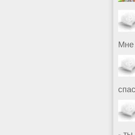
Мне 
спас
- ты