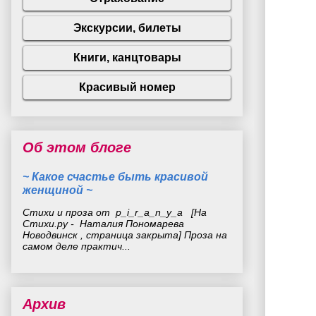
Об этом блоге
~ Какое счастье быть красивой
женщиной ~
Стихи и проза от p_i_r_a_n_y_a [На
Стихи.ру - Наталия Пономарева
Новодвинск , страница закрыта] Проза на
самом деле практич...
Архив