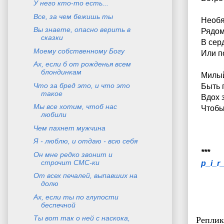
У него кто-то есть...
Все, за чем бежишь ты
Необя
Вы знаете, опасно верить в
Рядом 
сказки
В сер
Моему собственному Богу
Или п
Ах, если б от рожденья всем
блондинкам
Милый
Что за бред это, и что это
Быть 
такое
Вдох з
Мы все хотим, чтоб нас
Чтобы
любили
Чем пахнет мужчина
Я - люблю, и отдаю - всю себя
***
Он мне редко звонит и
строчит СМС-ки
p_i_r
От всех печалей, выпавших на
долю
Ах, если ты по глупости
беспечной
Ты вот так о ней с наскока,
Реплик