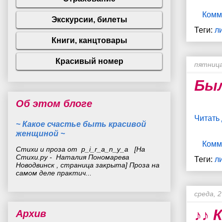
Комм
Теги:
л
пятница
Был
Об этом блоге
Читать
~ Какое счастье быть красивой
женщиной ~
Комм
Стихи и проза от p_i_r_a_n_y_a [На
Стихи.ру - Наталия Пономарева
Теги:
л
Новодвинск , страница закрыта] Проза на
самом деле практич...
среда, 2
♪♪ 
Архив