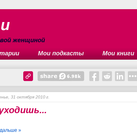
ьи
сивой женщиной
тарии
Мои подкасты
Мои книги
енье, 31 октября 2010 г.
уходишь...
 дальше »