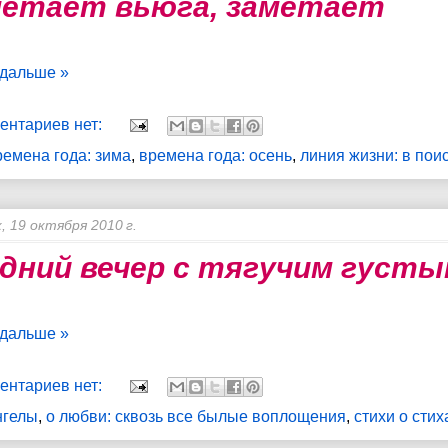
етает вьюга, заметает
 дальше »
ентариев нет:
ремена года: зима
,
времена года: осень
,
линия жизни: в пои
, 19 октября 2010 г.
дний вечер с тягучим густ
 дальше »
ентариев нет:
нгелы
,
о любви: сквозь все былые воплощения
,
стихи о стих