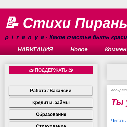
📝 Стихи Пиран
p_i_r_a_n_y_a - Какое счастье быть кра
НАВИГАЦИЯ
Новое
Коммен
воскрес
Ты 
Читать