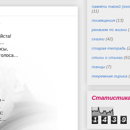
памяти твоей (его
(11)
посвящения
(13)
о
реквием по жизни
(
уйста!
сказки
(42)
о…
старая тетрадь
(
осы,
 голоса…
стихи о стихах
(61
танцы
(7)
тюремная лирика
Статистик
о –
.
с:
1
4
3
9
ас…