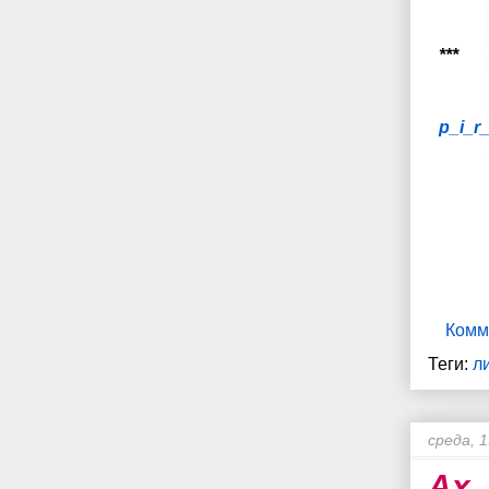
***
p_i_r
Комм
Теги:
л
среда, 1
Ах,