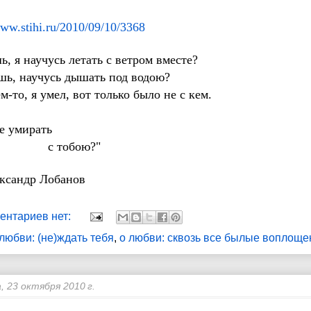
www.stihi.ru/2010/09/10/3368
ь, я научусь летать с ветром вместе?
шь, научусь дышать под водою?
м-то, я умел, вот только было не с кем.
о
мирать
тобою?"
ександр Лобанов
ентариев нет:
 любви: (не)ждать тебя
,
о любви: сквозь все былые воплоще
, 23 октября 2010 г.