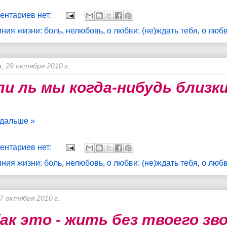
ентариев нет:
иния жизни: боль
,
нелюбовь
,
о любви: (не)ждать тебя
,
о любв
, 29 октября 2010 г.
и ль мы когда-нибудь близк
 дальше »
ентариев нет:
иния жизни: боль
,
нелюбовь
,
о любви: (не)ждать тебя
,
о любв
7 октября 2010 г.
Как это - жить без твоего зв