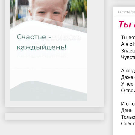
воскрес
Ты 
Ты вот
А я с
Знаеш
Чувст
А ког
Даже 
У нее 
О тво
И о т
День,
Тольк
Собст