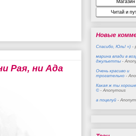
Новые комм
Спасибо, Юль! =)
- 
марина влади в во
джульетты
- Anon
ни Рая, ни Ада
Очень красиво и
трогательно
- An
Какая ж ты хороше
©
- Anonymous
а поцелуй
- Anonym