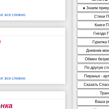
и: все сложно
и
и: все сложно
онка