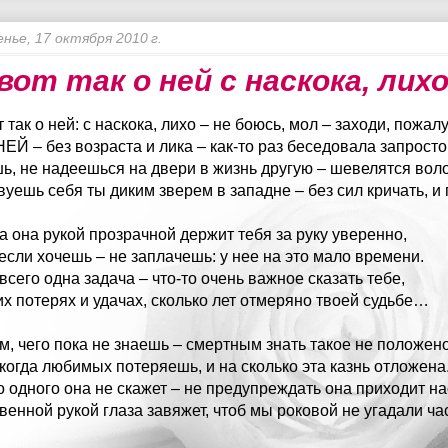
енье, 17 октября 2010 г.
вот так о ней с наскока, лих
 так о ней: с наскока, лихо – не боюсь, мол – заходи, пожал
 НЕЙ – без возраста и лика – как-то раз беседовала запрост
ь, не надеешься на двери в жизнь другую – шевелятся вол
вуешь себя ты диким зверем в западне – без сил кричать, и
да она рукой прозрачной держит тебя за руку уверенно,
если хочешь – не заплачешь: у нее на это мало времени.
всего одна задача – что-то очень важное сказать тебе,
их потерях и удачах, сколько лет отмеряно твоей судьбе…
ом, чего пока не знаешь – смертным знать такое не положен
 когда любимых потеряешь, и на сколько эта казнь отложена
о одного она не скажет – не предупреждать она приходит на
венной рукой глаза завяжет, чтоб мы роковой не угадали ч