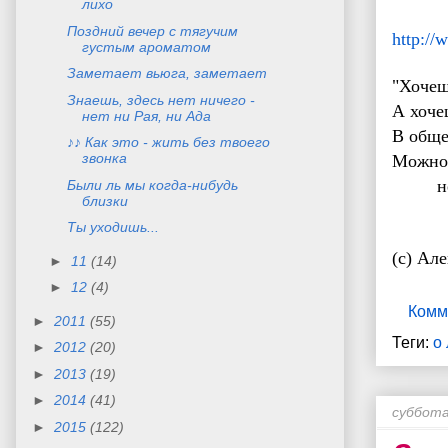
лихо
Поздний вечер с тягучим
http://
густым ароматом
Заметает вьюга, заметает
"Хочеш
Знаешь, здесь нет ничего -
А хоче
нет ни Рая, ни Ада
В обще
♪♪ Как это - жить без твоего
звонка
Можн
не у
Были ль мы когда-нибудь
близки
с 
Ты уходишь...
(с) Ал
►
11
(14)
►
12
(4)
Комм
►
2011
(55)
Теги:
о
►
2012
(20)
►
2013
(19)
►
2014
(41)
суббота
►
2015
(122)