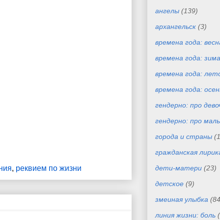
ангелы
(139)
архангельск
(3)
времена года: весн
времена года: зим
времена года: лет
времена года: осен
гендерно: про дево
гендерно: про маль
города и страны
(
гражданская лирик
ния
,
реквием по жизни
дети-матери
(23)
детское
(9)
змеиная улыбка
(84
линия жизни: боль