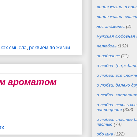
линия жизни: в пои
линия жизни: счас
лос анджелес
(2)
мужская любовная 
нелюбовь
(102)
сках смысла
,
реквием по жизни
новодвинск
(11)
о любви: (не)ждат
о любви: все сложн
ым ароматом
о любви: далеко др
о любви: запретна
о любви: сквозь вс
воплощения
(338)
о любви: счастье 
частью
(74)
ах
обо мне
(122)