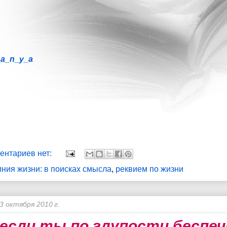
_a_n_y_a
ентариев нет:
иния жизни: в поисках смысла
,
реквием по жизни
3 октября 2010 г.
 если ты по глупости беспе