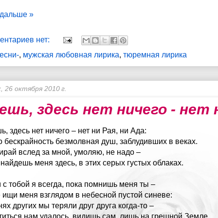
 дальше »
ентариев нет:
песни-
,
мужская любовная лирика
,
тюремная лирика
, 26 октября 2010 г.
ешь, здесь нет ничего - нет 
, здесь нет ничего – нет ни Рая, ни Ада:
о бескрайность безмолвная душ, заблудивших в веках.
ирай вслед за мной, умоляю, не надо –
 найдешь меня здесь, в этих серых густых облаках.
 с тобой я всегда, пока помнишь меня ты –
е ищи меня взглядом в небесной пустой синеве:
нях других мы теряли друг друга когда-то –
титься нам удалось, видишь сам, лишь на грешной Земле.