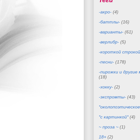
Теги
-акро-
(4)
-баттлы-
(16)
-варианты-
(61)
-верлибр-
(5)
-короткой строкой
-песни-
(178)
-пирожки и другие
(18)
-хокку-
(2)
-экспромты-
(43)
*околопоэтическое
*с картинкой*
(4)
~ проза ~
(1)
18+
(2)