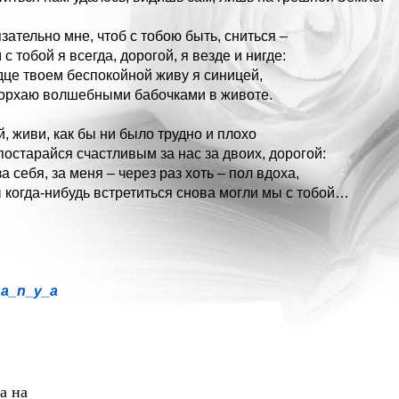
зательно мне, чтоб с тобою быть, сниться –
с тобой я всегда, дорогой, я везде и нигде:
дце твоем беспокойной живу я синицей,
орхаю волшебными бабочками в животе.
, живи, как бы ни было трудно и плохо
постарайся счастливым за нас за двоих, дорогой:
а себя, за меня – через раз хоть – пол вдоха,
 когда-нибудь встретиться снова могли мы с тобой…
_a_n_y_a
а на