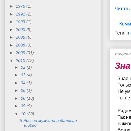
►
1975
(1)
Читать
►
1991
(2)
►
1993
(1)
Комм
►
2000
(9)
Теги:
-
►
2005
(6)
►
2008
(3)
►
2009
(31)
вторник
▼
2010
(72)
Зна
►
02
(1)
►
03
(4)
Знаешь
►
04
(1)
Тольк
►
05
(1)
Не ум
Ты не
►
08
(18)
►
09
(9)
Рядом
▼
10
(20)
Так н
В России мужчина избалован
В жиз
шибко
Встре