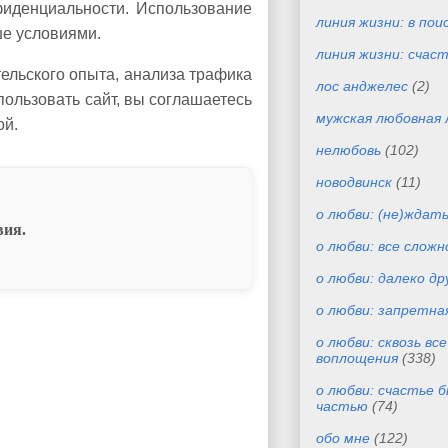
фиденциальности. Использование
линия жизни: в пои
ше условиями.
линия жизни: счас
ельского опыта, анализа трафика
лос анджелес
(2)
ользовать сайт, вы соглашаетесь
мужская любовная 
ой.
нелюбовь
(102)
новодвинск
(11)
о любви: (не)ждат
вия.
о любви: все сложн
о любви: далеко др
о любви: запретна
о любви: сквозь вс
воплощения
(338)
о любви: счастье 
частью
(74)
обо мне
(122)