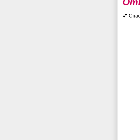
От
💕 Спа