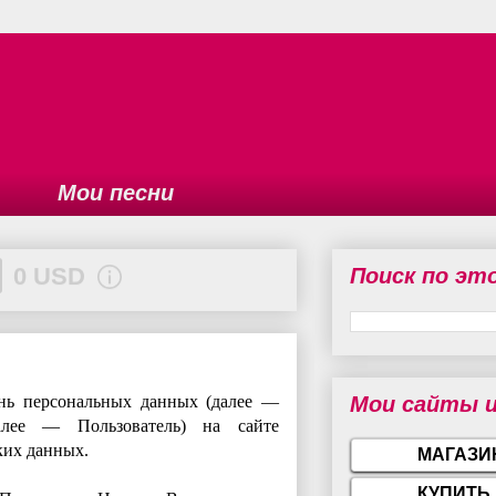
Мои песни
0 USD
Reward
Поиск по эт
Share
нь персональных данных (далее —
Мои сайты и
алее — Пользователь) на сайте
ких данных.