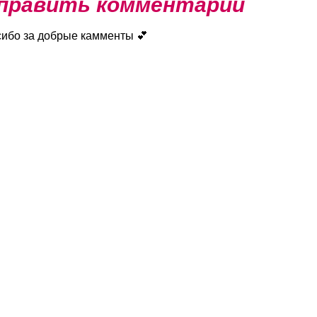
править комментарий
сибо за добрые камменты 💕