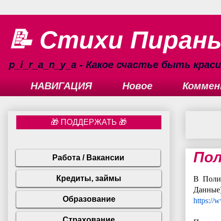
📝 Стихи Пиран
p_i_r_a_n_y_a - Какое счастье быть кра
НАВИГАЦИЯ
Новое
Коммен
Пол
В Поли
Данные
https://