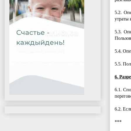
5.2. Оп
утраты 
5.3. Оп
Пользов
5.4. Оп
5.5. По
6. Разр
6.1. Сп
перегов
6.2. Ес
***