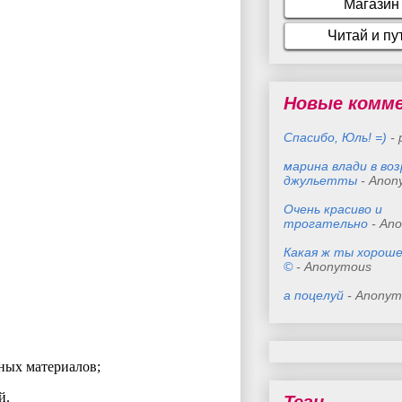
Новые комм
Спасибо, Юль! =)
- 
марина влади в во
джульетты
- Anon
Очень красиво и
трогательно
- An
Какая ж ты хороше
©
- Anonymous
а поцелуй
- Anonym
ных материалов;
й.