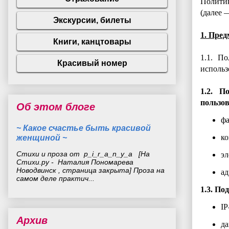
Политик
(далее 
1. Пре
1.1. П
использ
1.2. П
пользов
Об этом блоге
фа
~ Какое счастье быть красивой
женщиной ~
ко
Стихи и проза от p_i_r_a_n_y_a [На
эл
Стихи.ру - Наталия Пономарева
Новодвинск , страница закрыта] Проза на
ад
самом деле практич...
1.3. По
IP
Архив
да