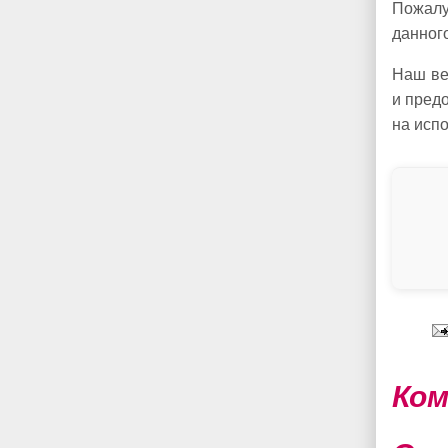
Пожалу
данног
Наш ве
и пред
на исп
Ком