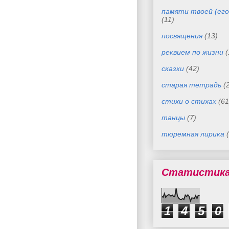
памяти твоей (его
(11)
посвящения
(13)
реквием по жизни
(
сказки
(42)
старая тетрадь
(
стихи о стихах
(61
танцы
(7)
тюремная лирика
Статистик
1
4
5
0