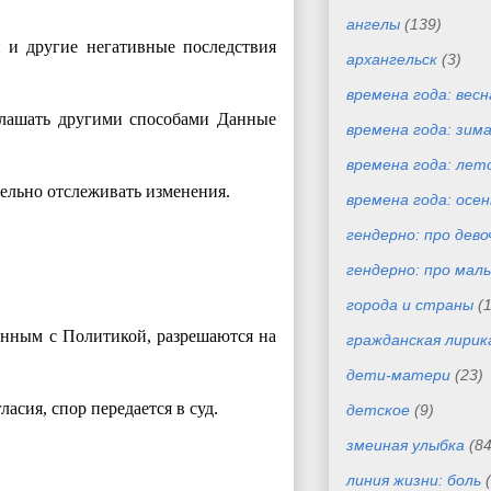
ангелы
(139)
и и другие негативные последствия
архангельск
(3)
времена года: весн
зглашать другими способами Данные
времена года: зим
времена года: лет
тельно отслеживать изменения.
времена года: осен
гендерно: про дево
гендерно: про маль
города и страны
(
занным с Политикой, разрешаются на
гражданская лирик
дети-матери
(23)
ласия, спор передается в суд.
детское
(9)
змеиная улыбка
(84
линия жизни: боль