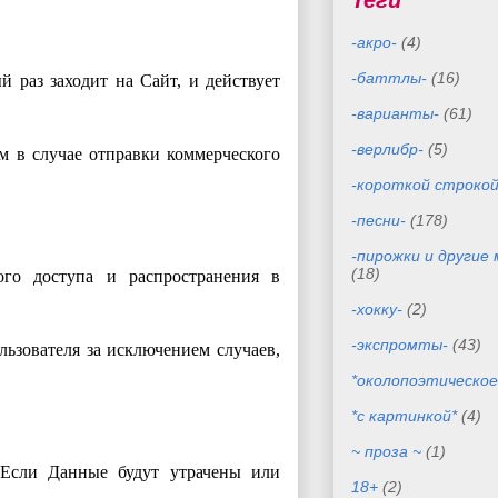
Теги
-акро-
(4)
-баттлы-
(16)
й раз заходит на Сайт, и действует
-варианты-
(61)
-верлибр-
(5)
м в случае отправки коммерческого
-короткой строкой
-песни-
(178)
-пирожки и другие
(18)
ого доступа и распространения в
-хокку-
(2)
-экспромты-
(43)
ьзователя за исключением случаев,
*околопоэтическое
*с картинкой*
(4)
~ проза ~
(1)
 Если Данные будут утрачены или
18+
(2)