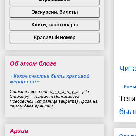
Об этом блоге
Чит
~ Какое счастье быть красивой
женщиной ~
Комм
Стихи и проза от p_i_r_a_n_y_a [На
Стихи.ру - Наталия Пономарева
Тег
Новодвинск , страница закрыта] Проза на
самом деле практич...
был
Архив