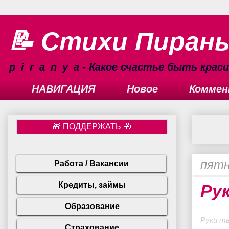
📝 Стихи Пиран
p_i_r_a_n_y_a - Какое счастье быть кра
НАВИГАЦИЯ
Новое
Коммен
пятн
Ру
Руки тв