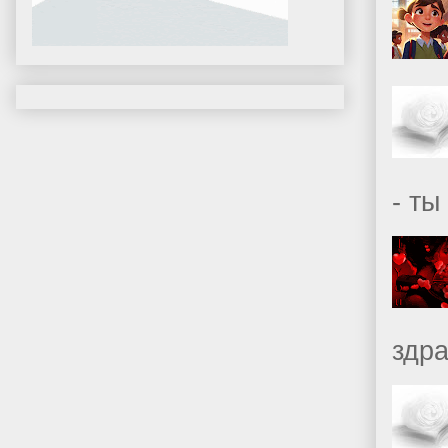
- ты
здр