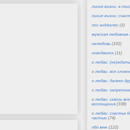
линия жизни: в пои
линия жизни: счас
лос анджелес
(2)
мужская любовная 
нелюбовь
(102)
новодвинск
(11)
о любви: (не)ждат
о любви: все сложн
о любви: далеко др
о любви: запретна
о любви: сквозь вс
воплощения
(338)
о любви: счастье 
частью
(74)
обо мне
(122)