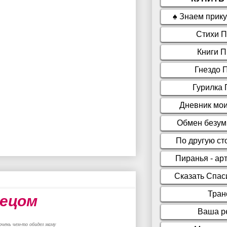
лецом
очень чем-то обидел маму