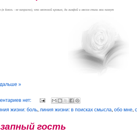
 (я боюсь - не напрасно),
что месячной кровью, да лимфой и мясом
стихи мои пахнут
 дальше »
ентариев нет:
иния жизни: боль
,
линия жизни: в поисках смысла
,
обо мне
,
запный гость