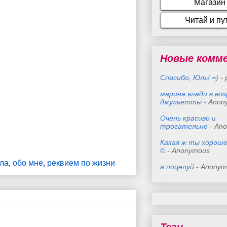
Новые комм
Спасибо, Юль! =)
- 
марина влади в во
джульетты
- Anon
Очень красиво и
трогательно
- An
Какая ж ты хороше
©
- Anonymous
сла
,
обо мне
,
реквием по жизни
а поцелуй
- Anonym