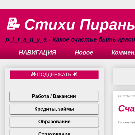
📝 Стихи Пиран
p_i_r_a_n_y_a - Какое счастье быть кра
НАВИГАЦИЯ
Новое
Коммен
воскресе
Сча
Счастья буд