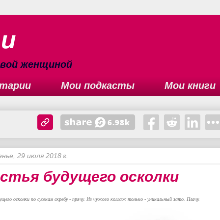
ьи
сивой женщиной
тарии
Мои подкасты
Мои книги
нье, 29 июля 2018 г.
стья будущего осколки
ущего осколки
по сусекам скребу - прячу.
Из чужого коллаж только -
уникальный зато. Плачу.