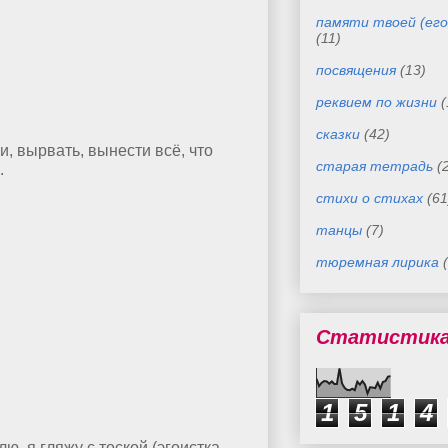
памяти твоей (его
(11)
посвящения
(13)
реквием по жизни
(
сказки
(42)
и, вырвать, вынести всё, что
старая тетрадь
(
.
стихи о стихах
(61
танцы
(7)
тюремная лирика
Статистик
1
5
1
4
, я гляжу с тоской (эгоистка,