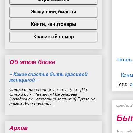
Читать
Об этом блоге
~ Какое счастье быть красивой
Комм
женщиной ~
Теги:
-
Стихи и проза от p_i_r_a_n_y_a [На
Стихи.ру - Наталия Пономарева
Новодвинск , страница закрыта] Проза на
самом деле практич...
среда, 2
Быт
Архив
Быть - подо