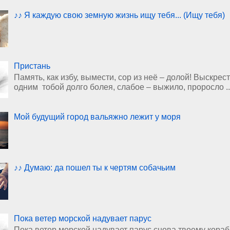
♪♪ Я каждую свою земную жизнь ищу тебя... (Ищу тебя)
Пристань
Память, как избу, вымести, сор из неё – долой! Выскрест
одним тобой долго болея, слабое – выжило, проросло ..
Мой будущий город вальяжно лежит у моря
♪♪ Думаю: да пошел ты к чертям собачьим
Пока ветер морской надувает парус
Пока ветер морской надувает парус снова твоему кораблю