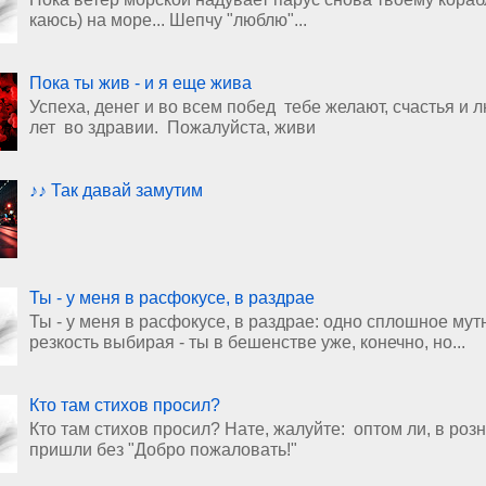
каюсь) на море... Шепчу "люблю"...
Пока ты жив - и я еще жива
Успеха, денег и во всем побед тебе желают, счастья и 
лет во здравии. Пожалуйста, живи
♪♪ Так давай замутим
Ты - у меня в расфокусе, в раздрае
Ты - у меня в расфокусе, в раздрае: одно сплошное мут
резкость выбирая - ты в бешенстве уже, конечно, но...
Кто там стихов просил?
Кто там стихов просил? Нате, жалуйте: оптом ли, в роз
пришли без "Добро пожаловать!"