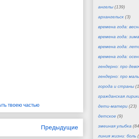
ангелы
(139)
архангельск
(3)
времена года: весн
времена года: зим
времена года: лет
времена года: осен
гендерно: про дево
гендерно: про маль
города и страны
(
гражданская лирик
ыть твоею частью
дети-матери
(23)
детское
(9)
змеиная улыбка
(84
Предыдущие
линия жизни: боль