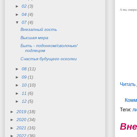
►
02
(3)
А ты говорил
►
04
(4)
▼
07
(4)
Внезапный гость
Высшая мера
Быть - подонком/сволочью/
подлецом
Счастья будущего осколки
►
08
(11)
►
09
(1)
Читать
►
10
(10)
►
11
(6)
Комм
►
12
(5)
Теги:
л
►
2019
(18)
►
2020
(34)
Вне
►
2021
(16)
►
2022
(36)