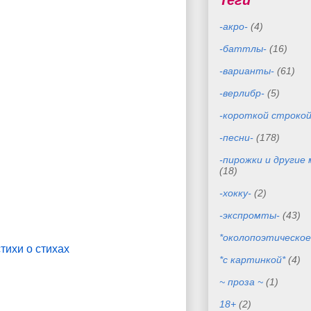
Теги
-акро-
(4)
-баттлы-
(16)
-варианты-
(61)
-верлибр-
(5)
-короткой строкой
-песни-
(178)
-пирожки и другие
(18)
-хокку-
(2)
-экспромты-
(43)
*околопоэтическое
стихи о стихах
*с картинкой*
(4)
~ проза ~
(1)
18+
(2)