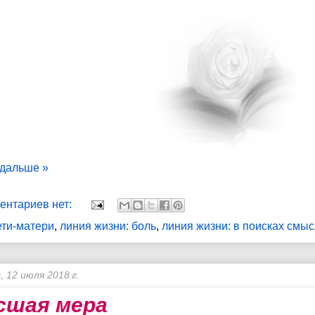
 дальше »
ентариев нет:
ети-матери
,
линия жизни: боль
,
линия жизни: в поисках смы
, 12 июля 2018 г.
сшая мера