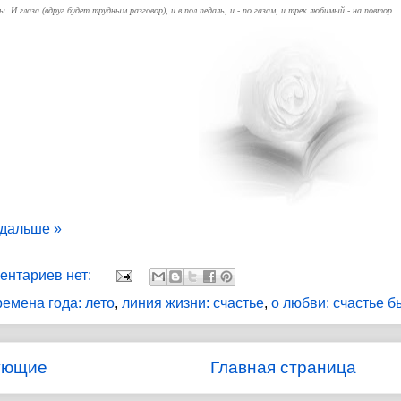
ы. И глаза
(вдруг будет трудным разговор),
и в пол педаль, и - по газам,
и трек любимый - на повтор...
 дальше »
ентариев нет:
ремена года: лето
,
линия жизни: счастье
,
о любви: счастье б
ующие
Главная страница