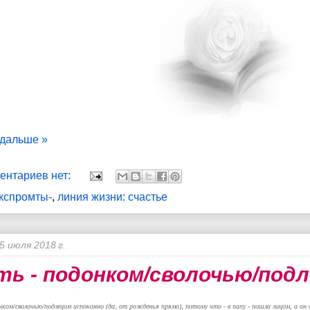
 дальше »
ентариев нет:
экспромты-
,
линия жизни: счастье
5 июля 2018 г.
ь - подонком/сволочью/под
нком/сволочью/подлецом
испоконно (да, от рожденья прямо),
потому что - в папу - пошла лицом,
а он 