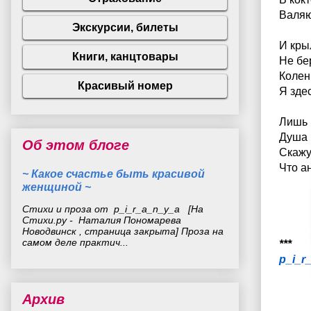
Валяюс
И кры
Не бе
Колен
Я здес
Лишь 
Душа н
Об этом блоге
Скажу
Что ан
~ Какое счастье быть красивой
женщиной ~
Стихи и проза от p_i_r_a_n_y_a [На
Стихи.ру - Наталия Пономарева
Новодвинск , страница закрыта] Проза на
самом деле практич...
***
p_i_r
Архив