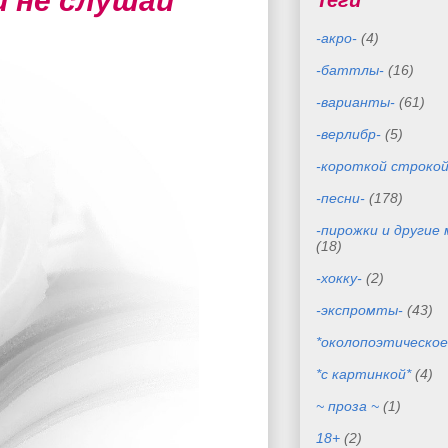
и не слушай
Теги
-акро-
(4)
-баттлы-
(16)
-варианты-
(61)
-верлибр-
(5)
-короткой строкой
-песни-
(178)
-пирожки и другие
(18)
-хокку-
(2)
-экспромты-
(43)
*околопоэтическое
*с картинкой*
(4)
~ проза ~
(1)
18+
(2)