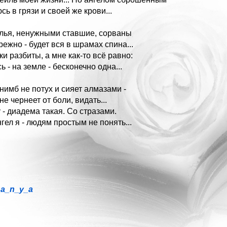
ь в грязи и своей же крови...
лья, ненужными ставшие, сорваны
режно - будет вся в шрамах спина...
ки разбиты, а мне как-то всё равно:
ь - на земле - бесконечно одна...
нимб не потух и сияет алмазами -
е чернеет от боли, видать...
 - диадема такая. Со стразами.
гел я - людям простым не понять...
_a_n_y_a