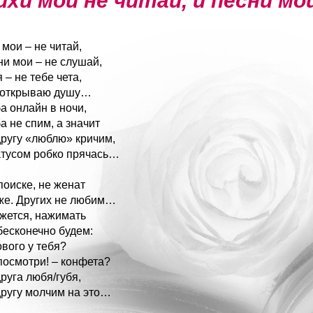
хи мои не читай, и песни мо
 мои – не читай,
ни мои – не слушай,
 – не тебе чета,
 открываю душу…
а онлайн в ночи,
а не спим, а значит
другу «люблю» кричим,
атусом робко прячась…
поиске, не женат
же. Других не любим…
ажется, нажимать
бесконечно будем:
ового у тебя?
 посмотри! – конфета?
друга любя/губя,
другу молчим на это…