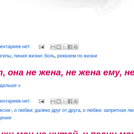
ентариев нет:
нгелы
,
линия жизни: боль
,
реквием по жизни
, она не жена, не жена ему, н
 дальше »
ентариев нет:
песни-
,
о любви: далеко друг от друга
,
о любви: запретная л
щения