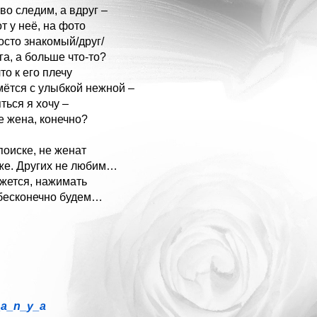
во следим, а вдруг –
т у неё, на фото
осто знакомый/друг/
га, а больше что-то?
что к его плечу
мётся с улыбкой нежной –
ться я хочу –
е жена, конечно?
поиске, не женат
же. Других не любим…
ажется, нажимать
бесконечно будем…
_a_n_y_a