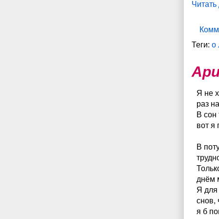
Читать
Комм
Теги:
о
Ари
Я не 
раз н
В сон
вот я 
В пот
трудн
Тольк
днём 
Я для
снов,
я б по