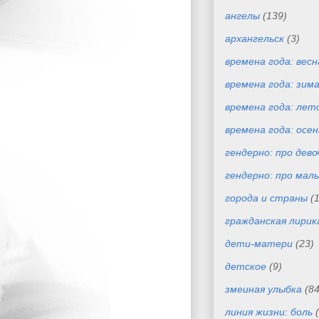
ангелы
(139)
архангельск
(3)
времена года: весн
времена года: зим
времена года: лет
времена года: осен
гендерно: про дево
гендерно: про маль
города и страны
(
гражданская лирик
дети-матери
(23)
детское
(9)
змеиная улыбка
(84
линия жизни: боль