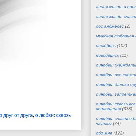
линия жизни: в пои
линия жизни: счас
лос анджелес
(2)
мужская любовная 
нелюбовь
(102)
новодвинск
(11)
о любви: (не)ждат
о любви: все сложн
о любви: далеко др
о любви: запретна
о любви: сквозь вс
воплощения
(338)
о друг от друга
,
о любви: сквозь
о любви: счастье 
частью
(74)
обо мне
(122)