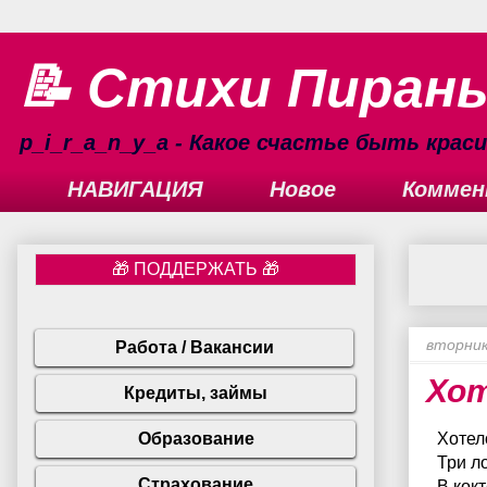
📝 Стихи Пиран
p_i_r_a_n_y_a - Какое счастье быть кра
НАВИГАЦИЯ
Новое
Коммен
вторник
Хот
Хотел
Три л
В кок