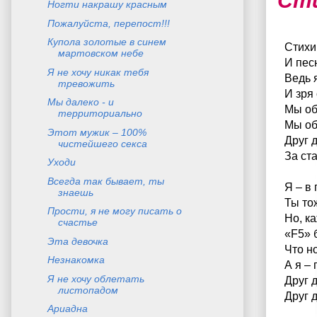
Сти
Ногти накрашу красным
Пожалуйста, перепост!!!
Купола золотые в синем
Стихи
мартовском небе
И пес
Я не хочу никак тебя
Ведь я
тревожить
И зря
Мы далеко - и
Мы об
территориально
Мы об
Этот мужик – 100%
Друг 
чистейшего секса
За ст
Уходи
Всегда так бывает, ты
Я – в 
знаешь
Ты то
Прости, я не могу писать о
Но, к
счастье
«F5» 
Эта девочка
Что н
Незнакомка
А я –
Я не хочу облетать
Друг 
листопадом
Друг 
Ариадна