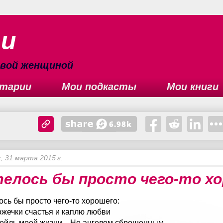
ьи
сивой женщиной
тарии
Мои подкасты
Мои книги
, 31 марта 2015 г.
елось бы просто чего-то х
ось бы просто чего-то хорошего:
ожечки счастья и каплю любви
тейль моей жизни... Но ангелом сброшенным