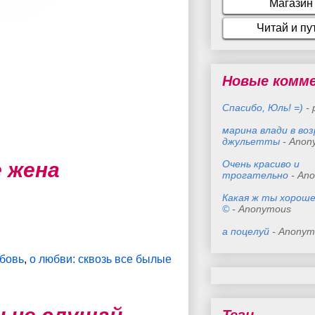
Новые комм
Спасибо, Юль! =)
- 
марина влади в во
джульетты
- Anon
е жена
Очень красиво и
трогательно
- An
Какая ж ты хороше
©
- Anonymous
а поцелуй
- Anonym
юбовь
,
о любви: сквозь все былые