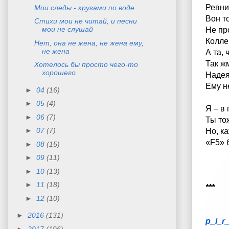
Ревни
Мои следы - кругами по воде
Вон то
Стихи мои не читай, и песни
мои не слушай
Не пр
Колле
Нет, она не жена, не жена ему,
не жена
А та, 
Так ж
Хотелось бы просто чего-то
хорошего
Надея
Ему н
►
04
(16)
►
05
(4)
Я – в 
►
06
(7)
Ты то
►
07
(7)
Но, к
«F5» 
►
08
(15)
►
09
(11)
►
10
(13)
►
11
(18)
***
►
12
(10)
►
2016
(131)
p_i_r
►
2017
(196)