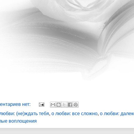
ентариев нет:
 любви: (не)ждать тебя
,
о любви: все сложно
,
о любви: далек
лые воплощения