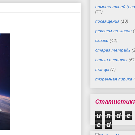
памяти твоей (его
(11)
посвящения
(13)
реквием по жизни
(
сказки
(42)
старая тетрадь
(
стихи о стихах
(61
танцы
(7)
тюремная лирика
Статистик
u
n
d
e
e
d