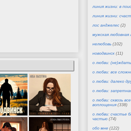
линия жизни: в пои
линия жизни: счас
лос анджелес
(2)
мужская любовная 
нелюбовь
(102)
новодвинск
(11)
о любви: (не)ждат
о любви: все сложн
о любви: далеко др
о любви: запретна
о любви: сквозь вс
воплощения
(338)
о любви: счастье 
частью
(74)
обо мне
(122)