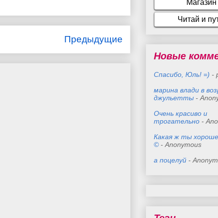
Предыдущие
Новые комм
Спасибо, Юль! =)
- 
марина влади в во
джульетты
- Anon
Очень красиво и
трогательно
- An
Какая ж ты хороше
©
- Anonymous
а поцелуй
- Anonym