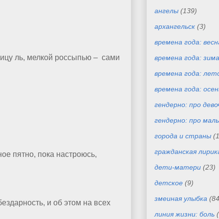
ангелы
(139)
архангельск
(3)
времена года: весн
ницу ль, мелкой россыпью – сами
времена года: зим
времена года: лет
времена года: осен
гендерно: про дево
гендерно: про маль
города и страны
(
гражданская лирик
ное пятно, пока настроюсь,
дети-матери
(23)
детское
(9)
змеиная улыбка
(84
бездарность, и об этом на всех
линия жизни: боль