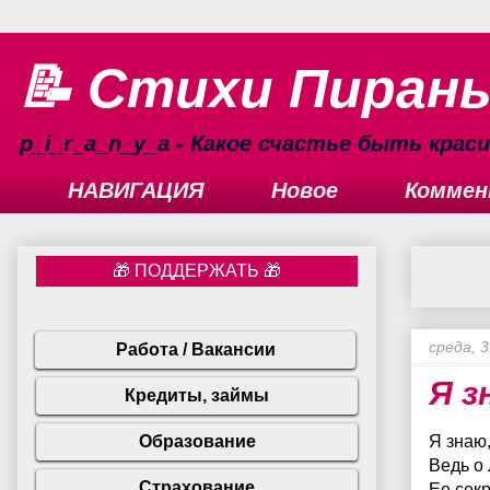
📝 Стихи Пиран
p_i_r_a_n_y_a - Какое счастье быть кра
НАВИГАЦИЯ
Новое
Коммен
среда, 3
Я з
Я знаю
Ведь о
Ее сек