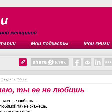
ьи
сивой женщиной
тарии
Мои подкасты
Мои книги
 февраля 1993 г.
наю, ты ее не любишь
, ты ее не любишь –
 любимой так не скажешь,
реты всему свету