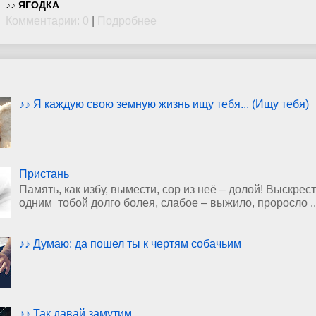
♪♪ ЯГОДКА
Комментарии: 0
|
Подробнее
♪♪ Я каждую свою земную жизнь ищу тебя... (Ищу тебя)
Пристань
Память, как избу, вымести, сор из неё – долой! Выскрест
одним тобой долго болея, слабое – выжило, проросло ..
♪♪ Думаю: да пошел ты к чертям собачьим
♪♪ Так давай замутим