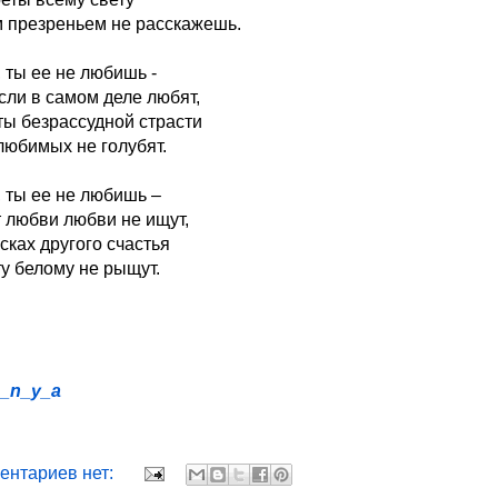
м презреньем не расскажешь.
 ты ее не любишь -
сли в самом деле любят,
ты безрассудной страсти
любимых не голубят.
, ты ее не любишь –
т любви любви не ищут,
сках другого счастья
у белому не рыщут.
a_n_y_a
ентариев нет: