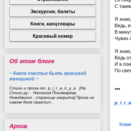
С таки
Я знаю,
Ведь, е
В мину
Чужих 
Я знаю
Ведь о
Об этом блоге
И в пои
По свет
~ Какое счастье быть красивой
женщиной ~
Стихи и проза от p_i_r_a_n_y_a [На
***
Стихи.ру - Наталия Пономарева
Новодвинск , страница закрыта] Проза на
самом деле практич...
p_i_r_
Комм
Архив