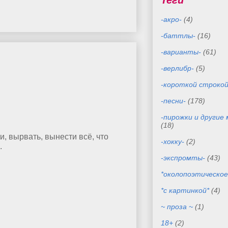
Теги
-акро-
(4)
-баттлы-
(16)
-варианты-
(61)
-верлибр-
(5)
-короткой строкой
-песни-
(178)
-пирожки и другие
(18)
и, вырвать, вынести всё, что
-хокку-
(2)
.
-экспромты-
(43)
*околопоэтическое
*с картинкой*
(4)
~ проза ~
(1)
18+
(2)