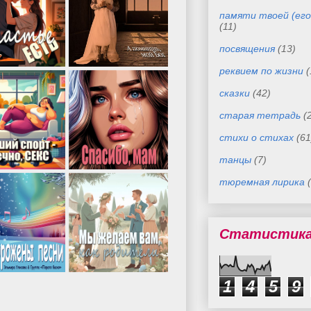
памяти твоей (его
(11)
посвящения
(13)
реквием по жизни
(
сказки
(42)
старая тетрадь
(
стихи о стихах
(61
танцы
(7)
тюремная лирика
Статистик
1
4
5
9