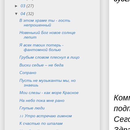
►
03
(27)
▼
04
(32)
В этом храме ты - гость
непрошенный
Новенький Бог новое солнце
лепит
Я всех твоих потерь -
фантомной болью
Грубым словом плеснул в лицо
Виски седые – не беда
Сопрано
Пусть не музыканты мы, но
знаешь
Mои слезы - как море Красное
Ком
На небо пока мне рано
под
Глупые люди
♪♪ Утро встречаю гимном
Сег
К счастью по шпалам