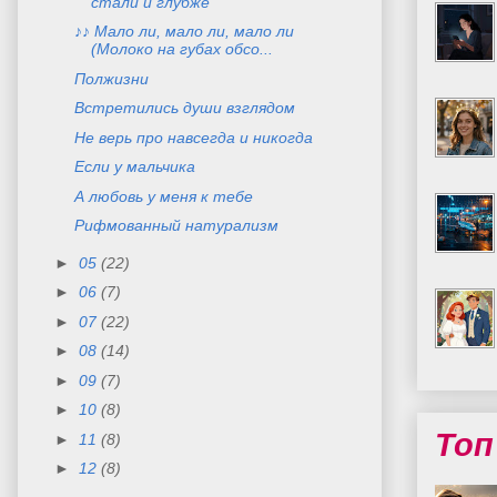
стали и глубже
♪♪ Мало ли, мало ли, мало ли
(Молоко на губах обсо...
Полжизни
Встретились души взглядом
Не верь про навсегда и никогда
Если у мальчика
А любовь у меня к тебе
Рифмованный натурализм
►
05
(22)
►
06
(7)
►
07
(22)
►
08
(14)
►
09
(7)
►
10
(8)
Топ
►
11
(8)
►
12
(8)