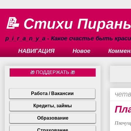
📝 Стихи Пиран
p_i_r_a_n_y_a - Какое счастье быть кра
НАВИГАЦИЯ
Новое
Коммен
четв
Пл
Плачуще