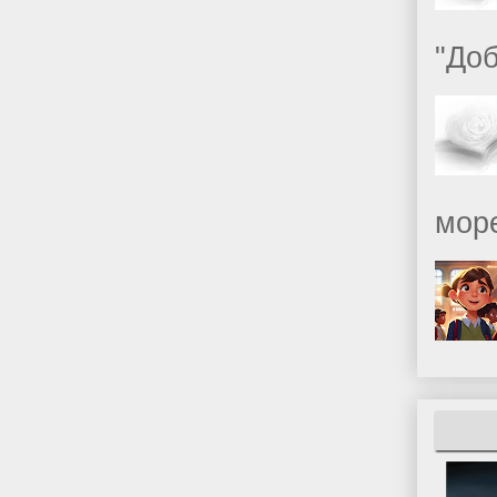
"Доб
море