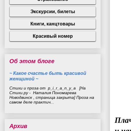
Об этом блоге
~ Какое счастье быть красивой
женщиной ~
Стихи и проза от p_i_r_a_n_y_a [На
Стихи.ру - Наталия Пономарева
Новодвинск , страница закрыта] Проза на
самом деле практич...
Плач
Архив