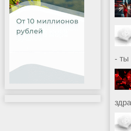
- ты
здр