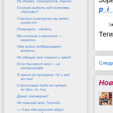
З
др
Не обивай, пожалуйста, пороги
Сколько рыдать над коленями
p_i
сбитыми?
Счастье в рассрочку мы взяли
когда-то
Плачущего - обнять
Тег
Мы сильные и взрослые —
казалось
Нам жизнь подбрасывает
вопросы
Не обещай мне планет и звезд
След
Если ты крест мой — не
катастрофа
Я орала на прощанье: Ну и гад
же ты!
Нов
Счастливые люди не прячут
ни душ, ни лиц
Давай поговорим?
Не помогай мне, Господи...
♪♪ А мы оба взрослее вдруг