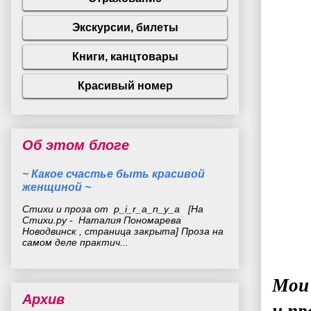
Об этом блоге
~ Какое счастье быть красивой
женщиной ~
Стихи и проза от p_i_r_a_n_y_a [На
Стихи.ру - Наталия Пономарева
Новодвинск , страница закрыта] Проза на
самом деле практич...
Mои 
Архив