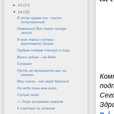
►
03
(27)
▼
04
(32)
В этом храме ты - гость
непрошенный
Новенький Бог новое солнце
лепит
Я всех твоих потерь -
фантомной болью
Грубым словом плеснул в лицо
Виски седые – не беда
Сопрано
Пусть не музыканты мы, но
знаешь
Ком
Mои слезы - как море Красное
под
На небо пока мне рано
Сег
Глупые люди
♪♪ Утро встречаю гимном
З
др
К счастью по шпалам