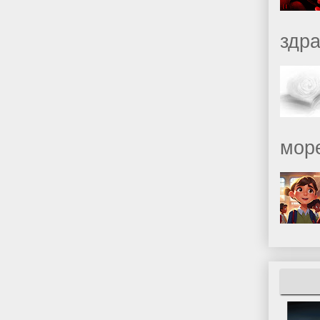
здр
море