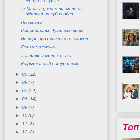
стали и глубже
♪♪ Мало ли, мало ли, мало ли
(Молоко на губах обсо...
Полжизни
Встретились души взглядом
Не верь про навсегда и никогда
Если у мальчика
А любовь у меня к тебе
Рифмованный натурализм
►
05
(22)
►
06
(7)
►
07
(22)
►
08
(14)
►
09
(7)
►
10
(8)
►
11
(8)
Топ
►
12
(8)