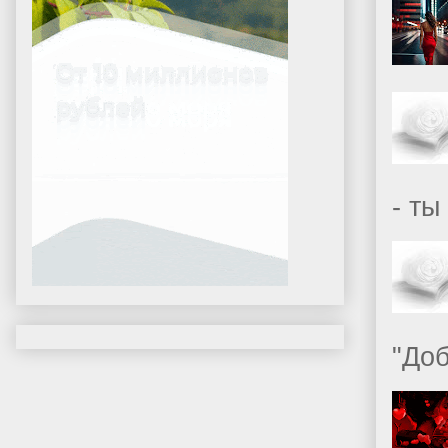
- ты
"Доб