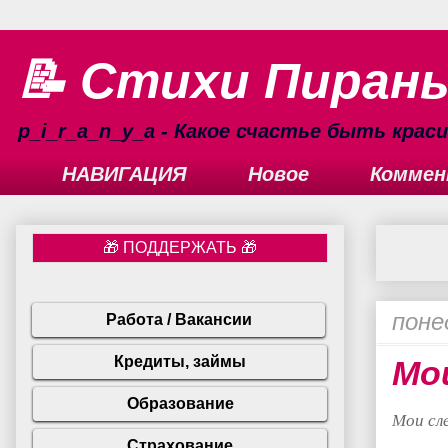
📝 Стихи Пиран
p_i_r_a_n_y_a - Какое счастье быть кра
НАВИГАЦИЯ
Новое
Коммен
поне
Mои
Mои сле