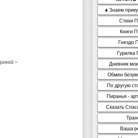
щиной
~