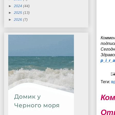
►
2024
(44)
►
2025
(13)
►
2026
(7)
Коммен
подпис
Сегодн
З
дравс
p_i_r_
Теги:
в
Ком
От