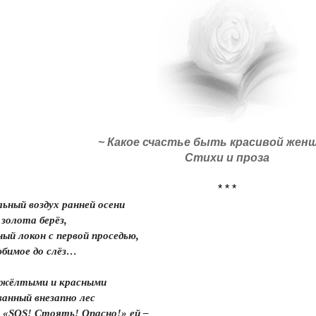
~ Какое счастье быть красивой жен
Стихи и проза
* * *
ьный воздух ранней осени
 золота берёз,
ый локон с первой проседью,
юбимое до слёз…
 жёлтыми и красными
ванный внезапно лес
 «
SOS
! Стоять! Опасно!» ей –