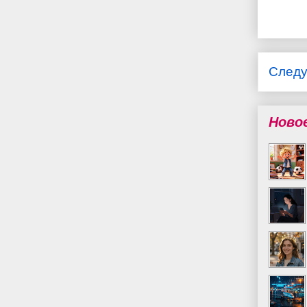
След
Ново