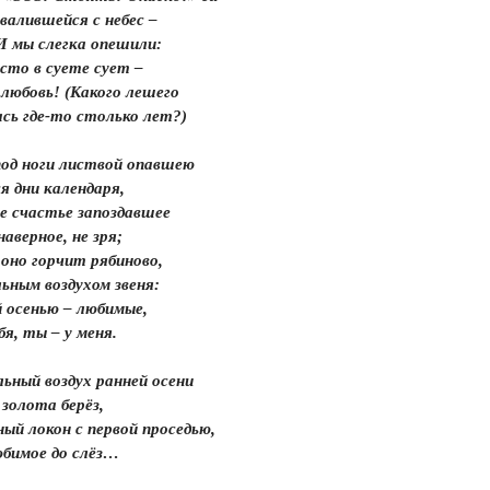
свалившейся с небес –
 И мы слегка опешили:
сто в суете сует –
любовь! (Какого лешего
сь где-то столько лет?)
од ноги листвой опавшею
 дни календаря,
е счастье запоздавшее
аверное, не зря;
 оно горчит рябиново,
ьным воздухом звеня:
 осенью – любимые,
бя, ты – у меня.
ьный воздух ранней осени
 золота берёз,
ый локон с первой проседью,
юбимое до слёз…