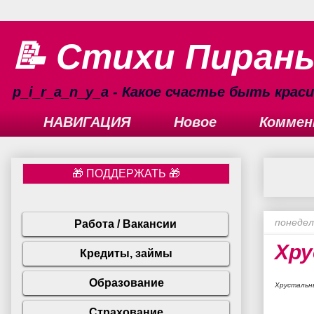
📝 Стихи Пиран
p_i_r_a_n_y_a - Какое счастье быть кра
НАВИГАЦИЯ
Новое
Коммен
понедел
Хру
Хрустальны