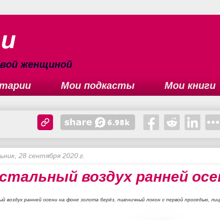
ьи
сивой женщиной
тарии
Мои подкасты
Мои книги
ьник, 28 сентября 2020 г.
стальный воздух ранней осе
й воздух ранней осени на фоне золота берёз, пшеничный локон с первой проседью, ли