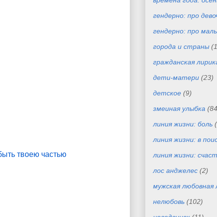
времена года: осен
гендерно: про дево
гендерно: про маль
города и страны
(
гражданская лирик
дети-матери
(23)
детское
(9)
змеиная улыбка
(84
линия жизни: боль
линия жизни: в пои
 быть твоею частью
линия жизни: счас
лос анджелес
(2)
мужская любовная 
нелюбовь
(102)