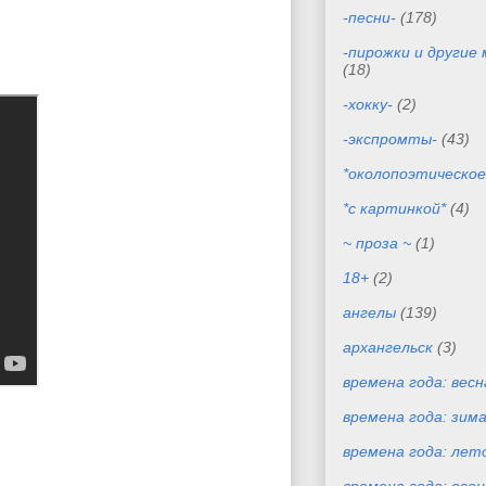
-песни-
(178)
-пирожки и другие
(18)
-хокку-
(2)
-экспромты-
(43)
*околопоэтическое
*с картинкой*
(4)
~ проза ~
(1)
18+
(2)
ангелы
(139)
архангельск
(3)
времена года: весн
времена года: зим
времена года: лет