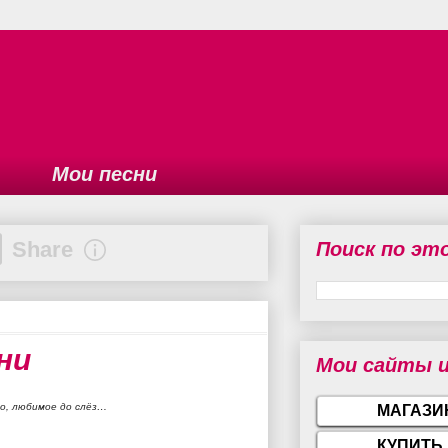
Мои песни
Share
0 USD
Поиск по эт
Reward
ни
Мои сайты и
цо, любимое до слёз…