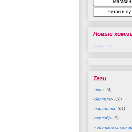
Новые комм
Загрузка...
Теги
-акро-
(4)
-баттлы-
(16)
-варианты-
(61)
-верлибр-
(5)
-короткой строкой