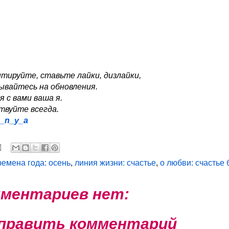
тируйте, ставьте лайки, дизлайки,
ывайтесь на обновления.
я с вами ваша я.
твуйте всегда.
a_n_y_a
ремена года: осень
,
линия жизни: счастье
,
о любви: счастье
ментариев нет:
править комментарий