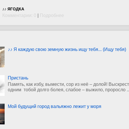
♪♪ ЯГОДКА
Комментарии: 0
|
Подробнее
♪♪ Я каждую свою земную жизнь ищу тебя... (Ищу тебя)
Пристань
Память, как избу, вымести, сор из неё – долой! Выскрест
одним тобой долго болея, слабое – выжило, проросло ..
Мой будущий город вальяжно лежит у моря