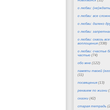
новодвинск
(11)
о любви: (не)ждат
о любви: все сложн
о любви: далеко др
о любви: запретна
о любви: сквозь вс
воплощения
(338)
о любви: счастье 
частью
(74)
обо мне
(122)
памяти твоей (его
(11)
посвящения
(13)
реквием по жизни
(
сказки
(42)
старая тетрадь
(