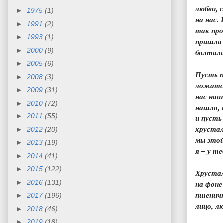
любви, 
►
1975
(1)
на нас.
►
1991
(2)
так про
►
1993
(1)
пришла 
►
2000
(9)
болтала
►
2005
(6)
Пусть п
►
2008
(3)
ложатся
►
2009
(31)
нас наш
►
2010
(72)
нашло, н
►
2011
(55)
и пусть
►
2012
(20)
хрустал
мы этой
►
2013
(19)
я – у те
►
2014
(41)
►
2015
(122)
Хрустал
►
2016
(131)
на фоне
►
2017
(196)
пшеничн
лицо, л
►
2018
(46)
►
2019
(18)