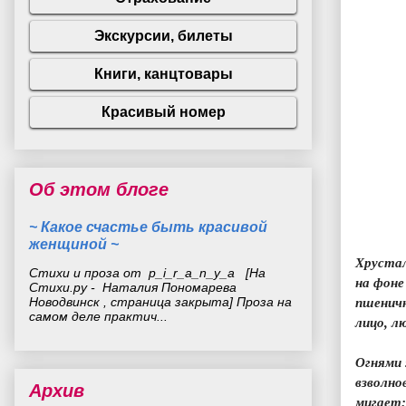
Об этом блоге
~ Какое счастье быть красивой
женщиной ~
Хрустал
Стихи и проза от p_i_r_a_n_y_a [На
на фоне
Стихи.ру - Наталия Пономарева
Новодвинск , страница закрыта] Проза на
пшеничн
самом деле практич...
лицо, л
Огнями
взволно
Архив
мигает: