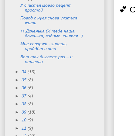
У счастья моего рецепт
💕 
простой
Повод с нуля снова учиться
жить
♪♪ Доченька (И тебе наша
доченька, видимо, снится...)
Мне говорят - знаешь,
пройдёт и это
Вот так бывает: раз – и
отлегло
►
04
(13)
►
05
(8)
►
06
(6)
►
07
(4)
►
08
(8)
►
09
(18)
►
10
(9)
►
11
(9)