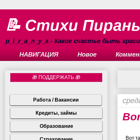
📝 Стихи Пиран
p_i_r_a_n_y_a - Какое счастье быть кра
НАВИГАЦИЯ
Новое
Коммен
сред
Во
Вот та