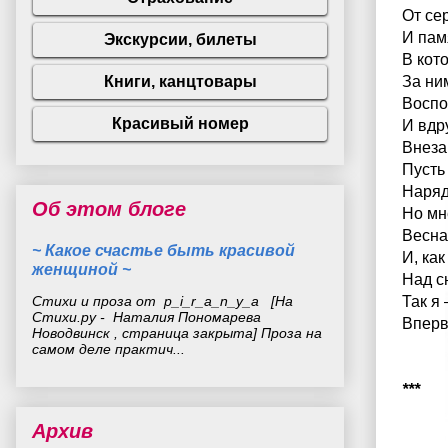
От се
И пам
В кот
За ни
Воспо
И вдр
Внеза
Пусть
Наряд
Об этом блоге
Но мн
Весна
~ Какое счастье быть красивой
И, ка
женщиной ~
Над сн
Стихи и проза от p_i_r_a_n_y_a [На
Так я
Стихи.ру - Наталия Пономарева
Вперв
Новодвинск , страница закрыта] Проза на
самом деле практич...
***
Архив