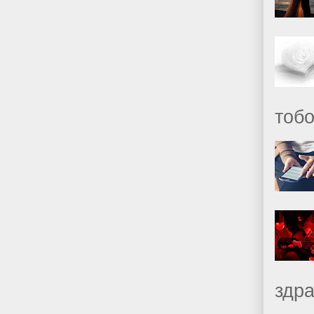
тобо
здр