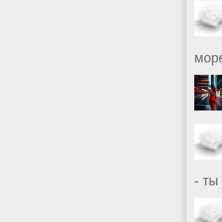
море
- ты