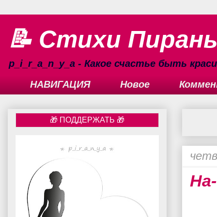
📝 Стихи Пиран
p_i_r_a_n_y_a - Какое счастье быть кра
НАВИГАЦИЯ
Новое
Коммен
четв
На-