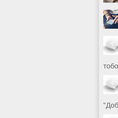
тобо
"Доб