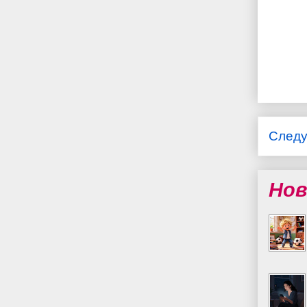
След
Нов