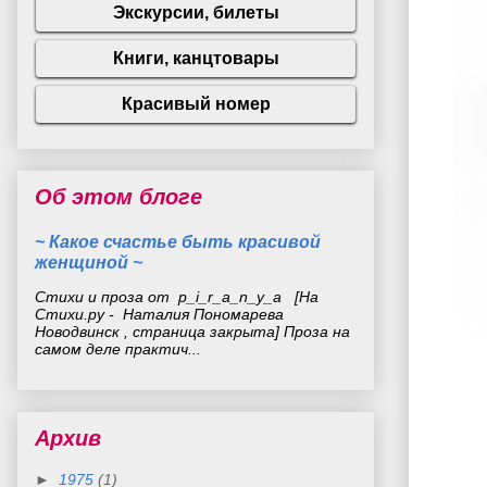
Об этом блоге
~ Какое счастье быть красивой
женщиной ~
Стихи и проза от p_i_r_a_n_y_a [На
Стихи.ру - Наталия Пономарева
Новодвинск , страница закрыта] Проза на
самом деле практич...
Архив
►
1975
(1)