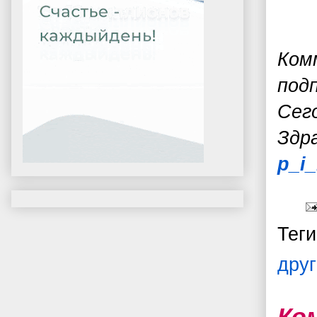
Ком
под
Сег
З
др
p_i
Тег
друг
Ко