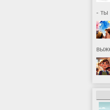
- ты
выж