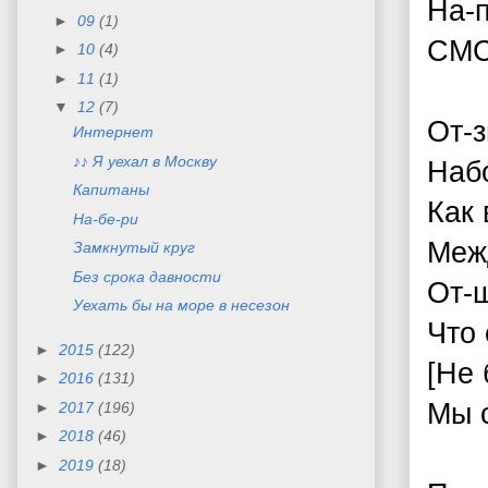
На-
►
09
(1)
СМС,
►
10
(4)
►
11
(1)
▼
12
(7)
От-з
Интернет
♪♪ Я уехал в Москву
Набо
Капитаны
Как 
На-бе-ри
Межд
Замкнутый круг
Без срока давности
От-ш
Уехать бы на море в несезон
Что 
►
2015
(122)
[Не 
►
2016
(131)
Мы с
►
2017
(196)
►
2018
(46)
►
2019
(18)