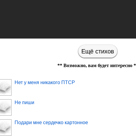
Ещё стихов
** Возможно, вам будет интересно *
Нет у меня никакого ПТСР
Не пиши
Подари мне сердечко картонное