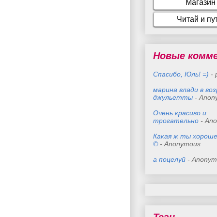
Новые комм
Спасибо, Юль! =)
- 
марина влади в во
джульетты
- Anon
Очень красиво и
трогательно
- An
Какая ж ты хороше
©
- Anonymous
а поцелуй
- Anonym