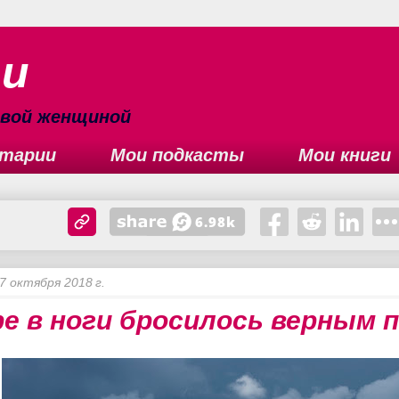
ьи
сивой женщиной
тарии
Мои подкасты
Мои книги
7 октября 2018 г.
е в ноги бросилось верным 