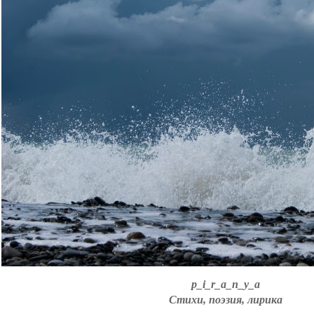
p_i_r_a_n_y_a
Стихи, поэзия, лирика