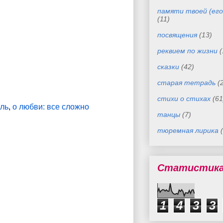
памяти твоей (его
(11)
посвящения
(13)
реквием по жизни
(
сказки
(42)
старая тетрадь
(
стихи о стихах
(61
оль
,
о любви: все сложно
танцы
(7)
тюремная лирика
Статистик
1
4
3
3