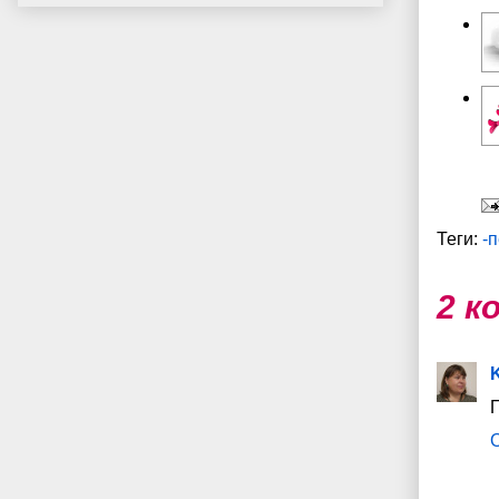
Теги:
-
2 к
K