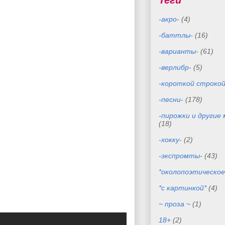
Теги
-акро-
(4)
-баттлы-
(16)
-варианты-
(61)
-верлибр-
(5)
-короткой строкой
-песни-
(178)
-пирожки и другие
(18)
-хокку-
(2)
-экспромты-
(43)
*околопоэтическое
*с картинкой*
(4)
~ проза ~
(1)
18+
(2)