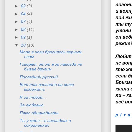
догони
►
02
(3)
и вол
►
04
(4)
под ж
►
07
(4)
ты ту
►
08
(11)
утони
он вед
►
09
(1)
режи
▼
10
(10)
Море в ноги бросилось верным
Любит 
псом
не воп
Говорят, этот мир никогда не
бывал другим
кто же
если 
Последний русский
Брызги
Вот так внезапно на волю
капли 
выбежать
ли – к
Я за тобой...
всё в
За любовью
Плюс одиннадцать
p_i_r_a
Ты у меня – в закладках и
сохранёнках