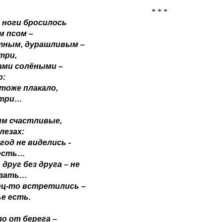
* * *
 ноги бросилось
м псом –
тным, дурашливым –
три,
ами солёными –
о:
тоже плакало,
отри…
им счастливые,
слезах:
год не виделись -
есть…
 друг без друга – не
азать…
ец-то встретились –
е есть.
о от берега –