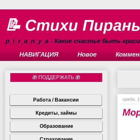
📝 Стихи Пиран
p_i_r_a_n_y_a - Какое счастье быть кра
НАВИГАЦИЯ
Новое
Коммен
среда, 1
Мор