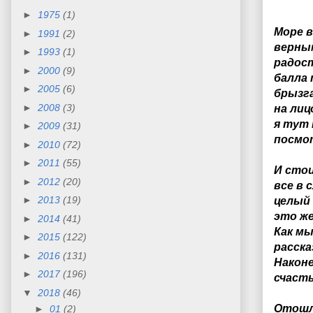
►
1975
(1)
Море в
►
1991
(2)
верны
►
1993
(1)
радос
►
2000
(9)
балла 
►
2005
(6)
брызг
►
2008
(3)
на лиц
я тут 
►
2009
(31)
посм
►
2010
(72)
►
2011
(55)
И сто
►
2012
(20)
все в 
►
2013
(19)
целый 
это ж
►
2014
(41)
Как мы
►
2015
(122)
расск
►
2016
(131)
Након
►
2017
(196)
счасть
▼
2018
(46)
Отошл
►
01
(2)