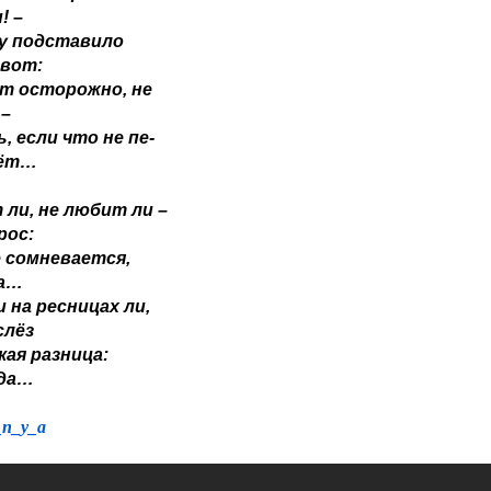
! –
ну подставило
ивот:
т осторожно, не
 –
ь, если что не пе-
вёт…
ли, не любит ли –
рос:
 сомневается,
да…
 на ресницах ли,
слёз
акая разница:
ода…
_n_y_a