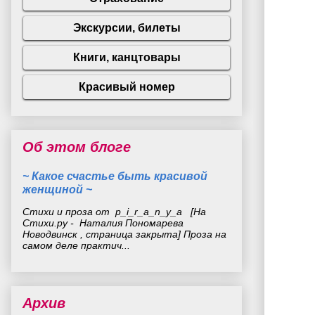
Об этом блоге
~ Какое счастье быть красивой
женщиной ~
Стихи и проза от p_i_r_a_n_y_a [На
Стихи.ру - Наталия Пономарева
Новодвинск , страница закрыта] Проза на
самом деле практич...
Архив