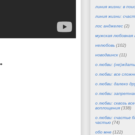
линия жизни: в пои
линия жизни: счас
лос анджелес
(2)
мужская любовная 
нелюбовь
(102)
новодвинск
(11)
о любви: (не)ждат
*
о любви: все сложн
о любви: далеко др
о любви: запретна
о любви: сквозь вс
воплощения
(338)
о любви: счастье 
частью
(74)
обо мне
(122)