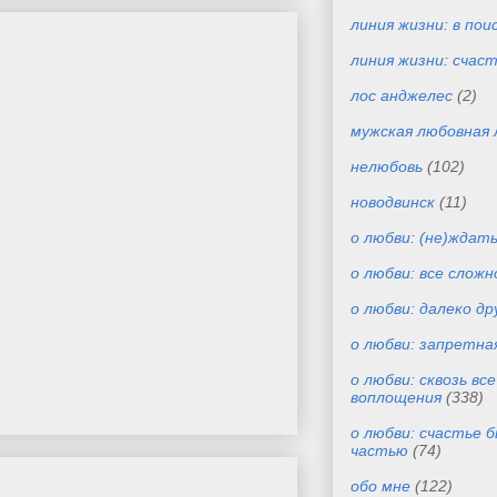
линия жизни: в пои
линия жизни: счас
лос анджелес
(2)
мужская любовная 
нелюбовь
(102)
новодвинск
(11)
о любви: (не)ждат
о любви: все сложн
о любви: далеко др
о любви: запретна
о любви: сквозь вс
воплощения
(338)
о любви: счастье 
частью
(74)
обо мне
(122)