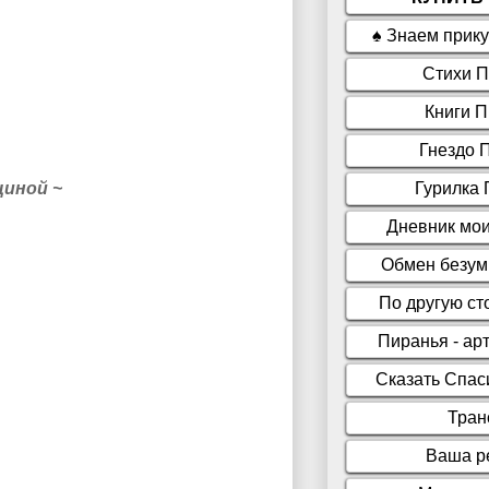
щиной ~