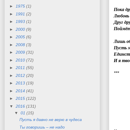
►
1975
(1)
Пока др
►
1991
(2)
Любовь 
►
1993
(1)
Друг др
Поймёт
►
2000
(9)
►
2005
(6)
Лишь об
►
2008
(3)
Пусть м
►
2009
(31)
Единств
►
2010
(72)
И я тв
►
2011
(55)
***
►
2012
(20)
►
2013
(19)
►
2014
(41)
►
2015
(122)
▼
2016
(131)
▼
01
(15)
Пусть я давно не верю в чудеса
Ты говоришь – не надо