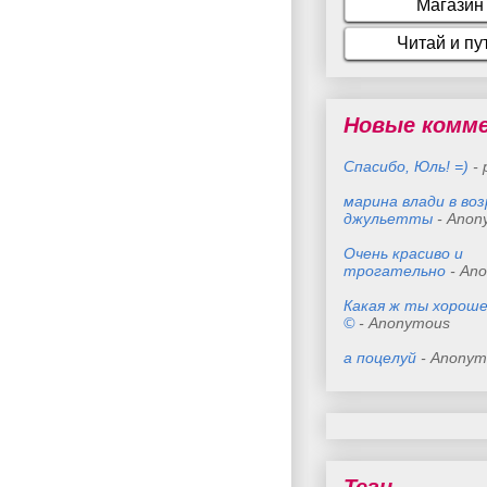
Новые комм
Спасибо, Юль! =)
- 
марина влади в во
джульетты
- Anon
Очень красиво и
трогательно
- An
Какая ж ты хороше
©
- Anonymous
а поцелуй
- Anonym