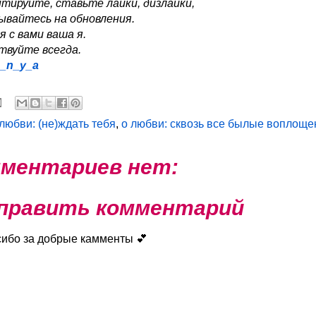
тируйте, ставьте лайки, дизлайки,
ывайтесь на обновления.
я с вами ваша я.
твуйте всегда.
a_n_y_a
 любви: (не)ждать тебя
,
о любви: сквозь все былые воплоще
ментариев нет:
править комментарий
сибо за добрые камменты 💕