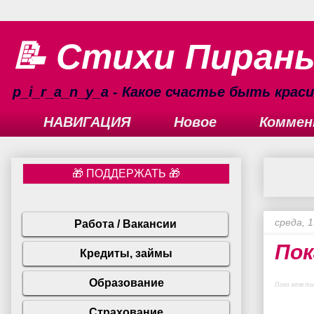
📝 Стихи Пиран
p_i_r_a_n_y_a - Какое счастье быть кра
НАВИГАЦИЯ
Новое
Коммен
среда, 1
Пок
Пока меня ты 