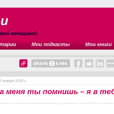
ьи
сивой женщиной
тарии
Мои подкасты
Мои книги
3 января 2016 г.
а меня ты помнишь – я в те
помнишь – я в тебе: бегу теплом живительным по венам, и красной нитью – ты в моей Судьбе, хоть не был ни 