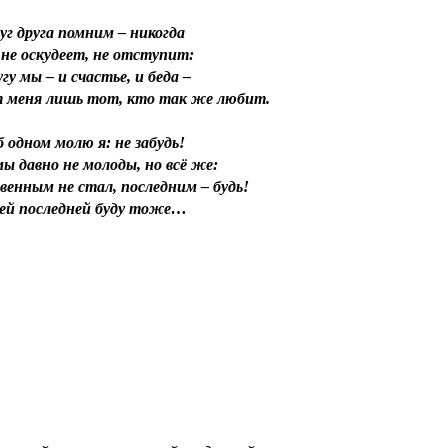
уг друга помним – никогда
не оскудеет, не отступит:
угу мы – и счастье, и беда –
 меня лишь тот, кто так же любит.
 одном молю я: не забудь!
ы давно не молоды, но всё же:
енным не стал, последним – будь!
оей последней буду тоже…