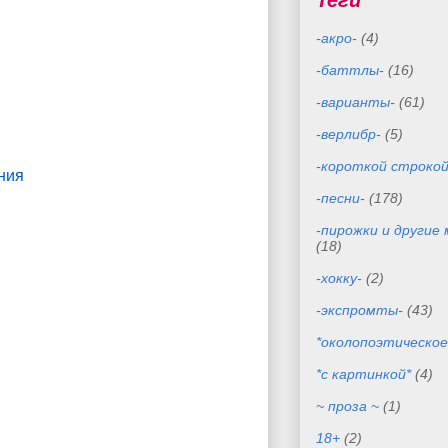
Теги
-акро-
(4)
-баттлы-
(16)
-варианты-
(61)
-верлибр-
(5)
-короткой строкой
ния
-песни-
(178)
-пирожки и другие
(18)
-хокку-
(2)
-экспромты-
(43)
*околопоэтическое
*с картинкой*
(4)
~ проза ~
(1)
18+
(2)