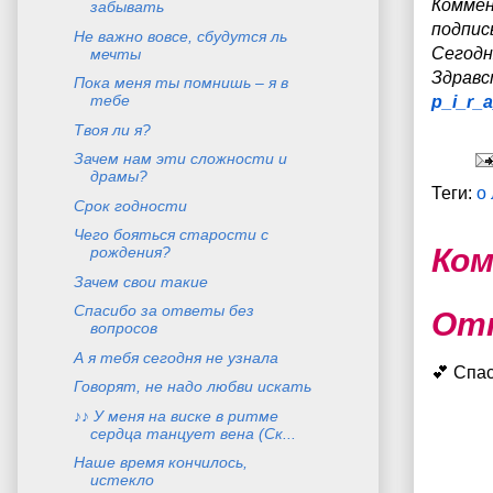
Коммен
забывать
подпис
Не важно вовсе, сбудутся ль
Сегодн
мечты
З
дравс
Пока меня ты помнишь – я в
тебе
p_i_r_
Твоя ли я?
Зачем нам эти сложности и
драмы?
Теги:
о
Срок годности
Чего бояться старости с
Ком
рождения?
Зачем свои такие
Спасибо за ответы без
От
вопросов
А я тебя сегодня не узнала
💕 Спа
Говорят, не надо любви искать
♪♪ У меня на виске в ритме
сердца танцует вена (Ск...
Наше время кончилось,
истекло