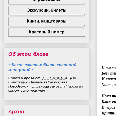
Об этом блоге
~ Какое счастье быть красивой
Пока ме
женщиной ~
Бегу т
Стихи и проза от p_i_r_a_n_y_a [На
И красн
Стихи.ру - Наталия Пономарева
Хоть не
Новодвинск , страница закрыта] Проза на
самом деле практич...
Пока те
Блажен
И через
Архив
Кричишь