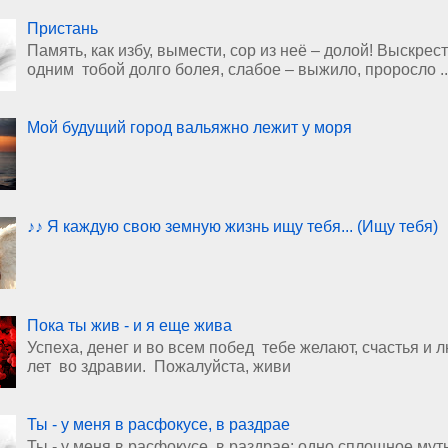
Пристань
Память, как избу, вымести, сор из неё – долой! Выскрест
одним тобой долго болея, слабое – выжило, проросло ..
Мой будущий город вальяжно лежит у моря
♪♪ Я каждую свою земную жизнь ищу тебя... (Ищу тебя)
Пока ты жив - и я еще жива
Успеха, денег и во всем побед тебе желают, счастья и 
лет во здравии. Пожалуйста, живи
Ты - у меня в расфокусе, в раздрае
Ты - у меня в расфокусе, в раздрае: одно сплошное мут