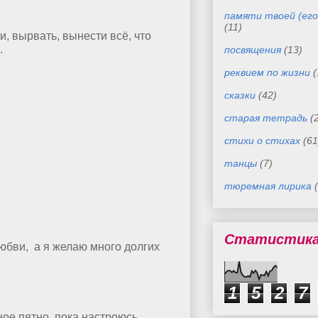
памяти твоей (его
(11)
и, вырвать, вынести всё, что
.
посвящения
(13)
реквием по жизни
(
сказки
(42)
старая тетрадь
(
стихи о стихах
(61
танцы
(7)
тюремная лирика
Статистик
любви, а я желаю много долгих
1
5
2
7
ное пятно, пока настроюсь,