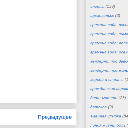
ангелы
(139)
архангельск
(3)
времена года: весн
времена года: зим
времена года: лет
времена года: осен
гендерно: про дево
гендерно: про маль
города и страны
(
гражданская лирик
дети-матери
(23)
детское
(9)
змеиная улыбка
(84
Предыдущее
линия жизни: боль