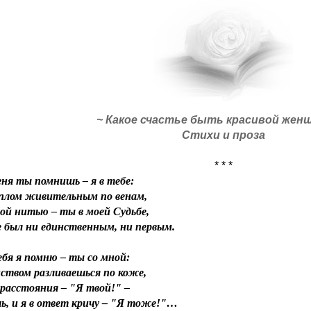
~ Какое счастье быть красивой жен
Стихи и проза
* * *
ня ты помнишь – я в тебе:
еплом живительным по венам,
ой нитью – ты в моей Судьбе,
 был ни единственным, ни первым.
бя я помню – ты со мной:
ством разливаешься по коже,
 расстояния – "Я твой!" –
, и я в ответ кричу – "Я тоже!"…