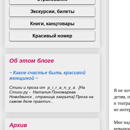
Об этом блоге
~ Какое счастье быть красивой
женщиной ~
Стихи и проза от p_i_r_a_n_y_a [На
Я не хо
Стихи.ру - Наталия Пономарева
Новодвинск , страница закрыта] Проза на
детям, 
самом деле практич...
и театр
не инте
Мне над
Архив
невынос