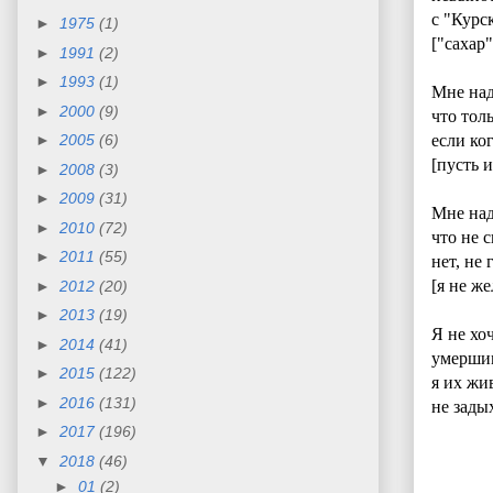
с "Курс
►
1975
(1)
["сахар
►
1991
(2)
►
1993
(1)
Мне над
►
2000
(9)
что тол
►
2005
(6)
если ког
[пусть 
►
2008
(3)
►
2009
(31)
Мне над
►
2010
(72)
что не 
►
2011
(55)
нет, не
[я не ж
►
2012
(20)
►
2013
(19)
Я не хо
►
2014
(41)
умершим
►
2015
(122)
я их ж
►
2016
(131)
не зады
►
2017
(196)
▼
2018
(46)
►
01
(2)