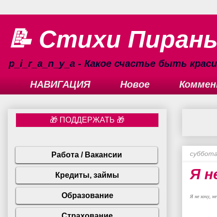
📝 Стихи Пиран
p_i_r_a_n_y_a - Какое счастье быть кра
НАВИГАЦИЯ
Новое
Коммен
суббота,
Я н
Я не хочу, н