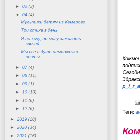
►
02
(3)
▼
04
(4)
Мультики детям из Кемерово
Три стиха в день
Я не хочу, не могу зажигать
свечей
Мы все в душе немножечко
поэты
Коммен
подпис
►
07
(4)
Сегодн
►
08
(11)
З
дравс
►
09
(1)
p_i_r_
►
10
(10)
►
11
(6)
►
12
(5)
Теги:
а
►
2019
(18)
►
2020
(34)
Ком
►
2021
(16)