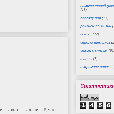
памяти твоей (его
(11)
посвящения
(13)
реквием по жизни
(
сказки
(42)
старая тетрадь
(
стихи о стихах
(61
танцы
(7)
тюремная лирика
Статистик
1
4
6
6
и, вырвать, вынести всё, что