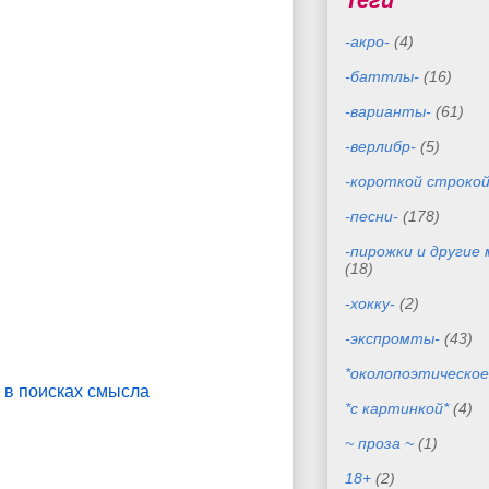
Теги
-акро-
(4)
-баттлы-
(16)
-варианты-
(61)
-верлибр-
(5)
-короткой строкой
-песни-
(178)
-пирожки и другие
(18)
-хокку-
(2)
-экспромты-
(43)
*околопоэтическое
 в поисках смысла
*с картинкой*
(4)
~ проза ~
(1)
18+
(2)