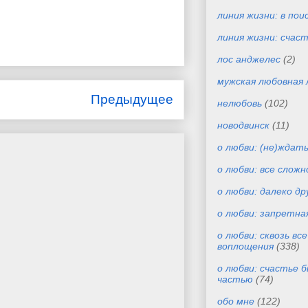
линия жизни: в пои
линия жизни: счас
лос анджелес
(2)
мужская любовная 
Предыдущее
нелюбовь
(102)
новодвинск
(11)
о любви: (не)ждат
о любви: все сложн
о любви: далеко др
о любви: запретна
о любви: сквозь вс
воплощения
(338)
о любви: счастье 
частью
(74)
обо мне
(122)