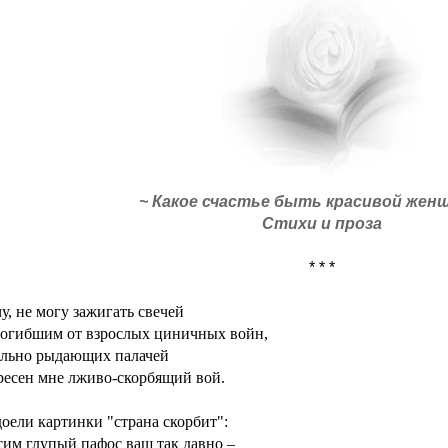
~ Какое счастье быть красивой жен
Стихи и проза
* * *
чу, не могу зажигать свечей
погибшим от взрослых циничных войн,
ально рыдающих палачей
ресен мне лживо-скорбящий вой.
оели картинки "страна скорбит":
им глупый пафос ваш так давно –