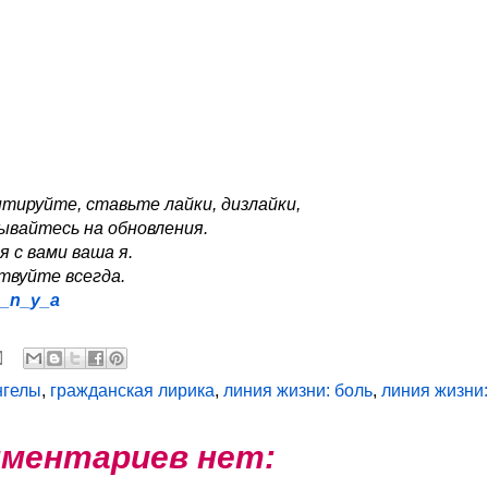
тируйте, ставьте лайки, дизлайки,
ывайтесь на обновления.
я с вами ваша я.
твуйте всегда.
a_n_y_a
нгелы
,
гражданская лирика
,
линия жизни: боль
,
линия жизни:
ментариев нет: