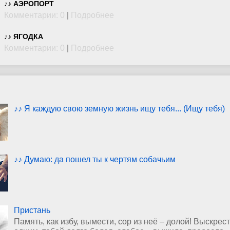
♪♪ АЭРОПОРТ
Комментарии: 0
|
Подробнее
♪♪ ЯГОДКА
Комментарии: 0
|
Подробнее
♪♪ Я каждую свою земную жизнь ищу тебя... (Ищу тебя)
♪♪ Думаю: да пошел ты к чертям собачьим
Пристань
Память, как избу, вымести, сор из неё – долой! Выскрест