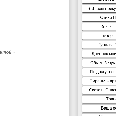
щиной ~