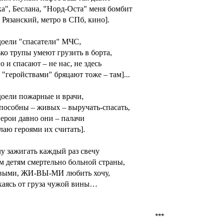
ка", Беслана, "Норд-Оста" меня бомбит
" Рязанский, метро в СПб, кино].
оели "спасатели" МЧС,
ько трупы умеют грузить в борта,
о и спасают – не нас, не здесь
и "геройствами" бряцают тоже – там]...
оели пожарные и врачи,
способны – живых – выручать-спасать,
 герои давно они – палачи
елаю героями их считать].
чу зажигать каждый раз свечу
 детям смертельно больной страны,
ивыми, ЖИ-ВЫ-МИ любить хочу,
хаясь от груза чужой вины…
***