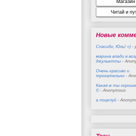
Новые комм
Спасибо, Юль! =)
- 
марина влади в во
джульетты
- Anon
Очень красиво и
трогательно
- An
Какая ж ты хороше
©
- Anonymous
а поцелуй
- Anonym