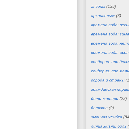
ангелы
(139)
архангельск
(3)
времена года: весн
времена года: зим
времена года: лет
времена года: осен
гендерно: про дево
гендерно: про маль
города и страны
(
гражданская лирик
дети-матери
(23)
детское
(9)
змеиная улыбка
(84
линия жизни: боль