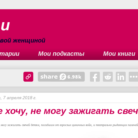
ьи
сивой женщиной
тарии
Мои подкасты
Мои книги
 7 апреля 2018 г.
е хочу, не могу зажигать све
е могу зажигать свечей
детям, погибшим от взрослых циничных войн,
и театрально рыдающих палаче