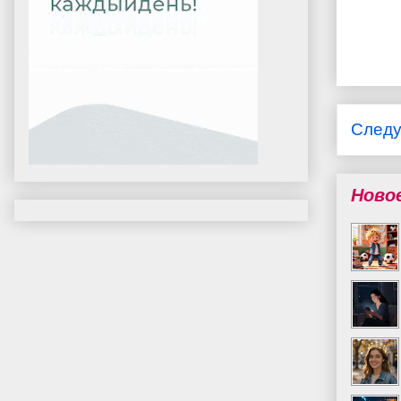
След
Ново