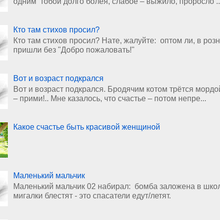
одним тобой долго болея, слабое – выжило, проросло ..
Кто там стихов просил?
Кто там стихов просил? Нате, жалуйте: оптом ли, в роз
пришли без "Добро пожаловать!"
Вот и возраст подкрался
Вот и возраст подкрался. Бродячим котом трётся мордой
– прими!.. Мне казалось, что счастье – потом непре...
Какое счастье быть красивой женщиной
Маленький мальчик
Маленький мальчик 02 набирал: бомба заложена в школ
мигалки блестят - это спасатели едут/летят.