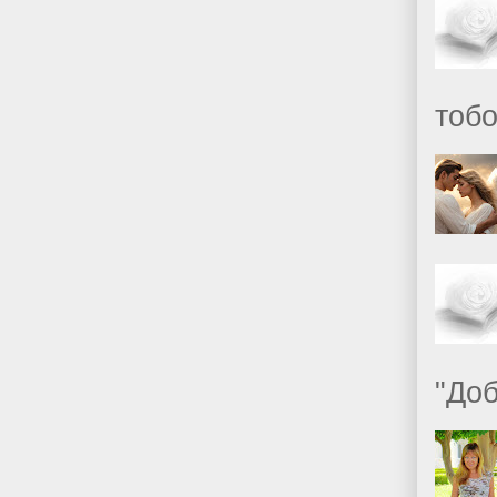
тобо
"Доб