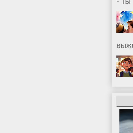
- ты
выж