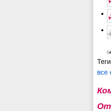
Тег
все
Ко
От