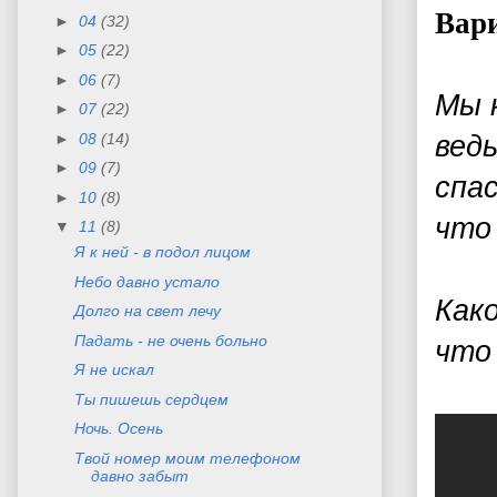
Вари
►
04
(32)
►
05
(22)
►
06
(7)
Мы 
►
07
(22)
►
08
(14)
вед
►
09
(7)
спас
►
10
(8)
что
▼
11
(8)
Я к ней - в подол лицом
Небо давно устало
Как
Долго на свет лечу
Падать - не очень больно
что 
Я не искал
Ты пишешь сердцем
Ночь. Осень
Твой номер моим телефоном
давно забыт