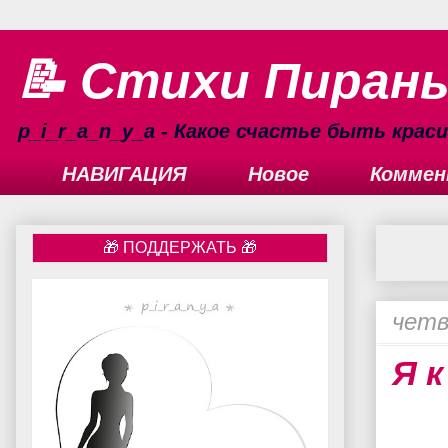
📝 Стихи Пиран
p_i_r_a_n_y_a - Какое счастье быть кра
НАВИГАЦИЯ
Новое
Коммен
четв
Я к