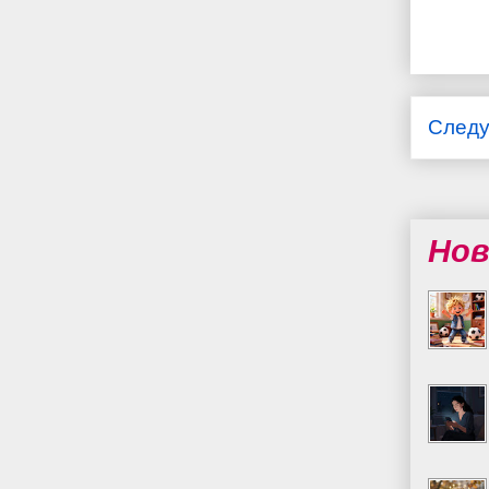
След
Нов