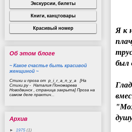
Я к 
плач
трус
Об этом блоге
был 
~ Какое счастье быть красивой
женщиной ~
Стихи и проза от p_i_r_a_n_y_a [На
Глад
Стихи.ру - Наталия Пономарева
Новодвинск , страница закрыта] Проза на
вмес
самом деле практич...
"Мо
душ
Архив
►
1975
(1)