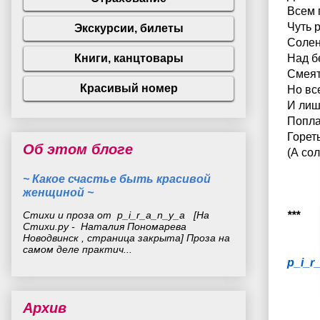
Всем п
Чуть р
Солен
Над б
Смеят
Но все
И лиш
Попла
Горет
Об этом блоге
(А сол
~ Какое счастье быть красивой
женщиной ~
Стихи и проза от p_i_r_a_n_y_a [На
***
Стихи.ру - Наталия Пономарева
Новодвинск , страница закрыта] Проза на
самом деле практич...
p_i_r
Архив