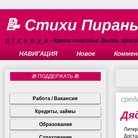
📝 Стихи Пиран
p_i_r_a_n_y_a - Какое счастье быть кра
НАВИГАЦИЯ
Новое
Коммен
сред
Дя
Литер
Доста