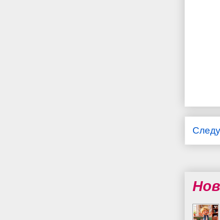
След
Нов