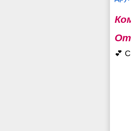
Ко
От
💕 