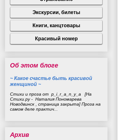
Об этом блоге
~ Какое счастье быть красивой
женщиной ~
Стихи и проза от p_i_r_a_n_y_a [На
Стихи.ру - Наталия Пономарева
Новодвинск , страница закрыта] Проза на
самом деле практич...
Архив