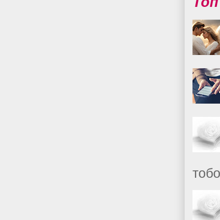
Топ
тобо