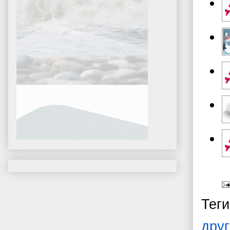
Тег
друг