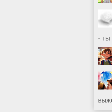
- ты
выж