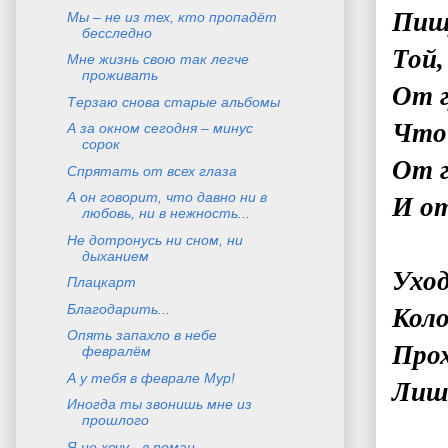
Пишу
Мы – не из тех, кто пропадёт
бесследно
Той,
Мне жизнь свою так легче
проживать
От г
Терзаю снова старые альбомы
Что 
А за окном сегодня – минус
сорок
От г
Спрятать от всех глаза
А он говорит, что давно ни в
И от
любовь, ни в нежность...
Не дотронусь ни сном, ни
дыханием
Уход
Плацкарт
Благодарить...
Коло
Опять запахло в небе
Прох
февралём
А у тебя в феврале Мур!
Лиш
Иногда ты звонишь мне из
прошлого
Я не хочу - в роман...