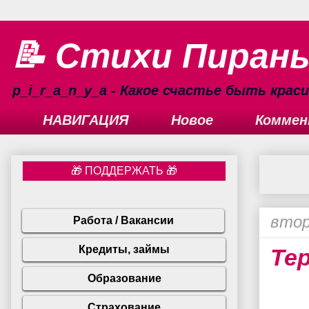
📝 Стихи Пиран
p_i_r_a_n_y_a - Какое счастье быть кра
НАВИГАЦИЯ
Новое
Коммен
втор
Те