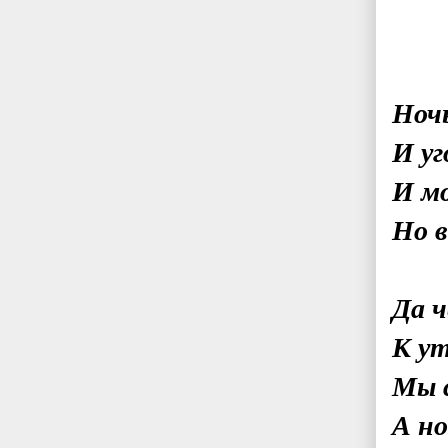
Ночь
И уг
И мо
Но в
Да ч
К ут
Мы с
А н