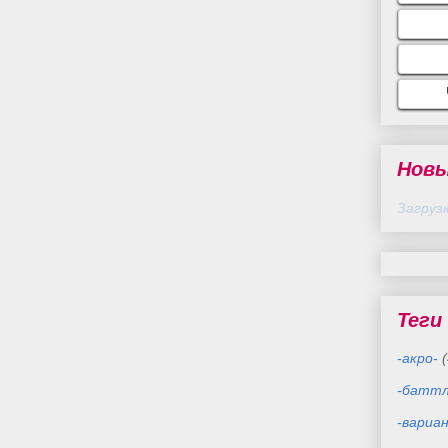
Новы
Загрузк
Теги
-акро-
(
-баттл
-вариа