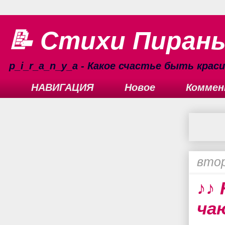
📝 Стихи Пиран
p_i_r_a_n_y_a - Какое счастье быть кра
НАВИГАЦИЯ
Новое
Коммен
втор
♪♪ 
ча