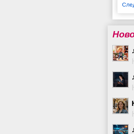
Сле
Нов