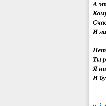
А э
Кому
Счас
И ла
Нет,
Ты р
Я на
И бу
p_i_