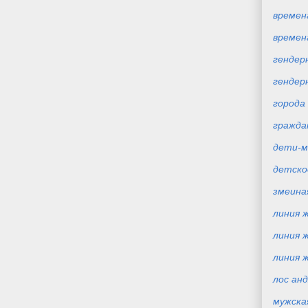
времен
времена
гендерн
гендер
города
гражда
дети-
детско
змеина
линия ж
линия ж
линия 
лос ан
мужска