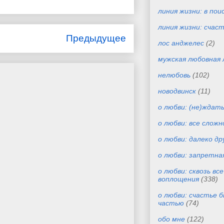
линия жизни: в пои
линия жизни: счас
Предыдущее
лос анджелес
(2)
мужская любовная 
нелюбовь
(102)
новодвинск
(11)
о любви: (не)ждат
о любви: все сложн
о любви: далеко др
о любви: запретна
о любви: сквозь вс
воплощения
(338)
о любви: счастье 
частью
(74)
обо мне
(122)