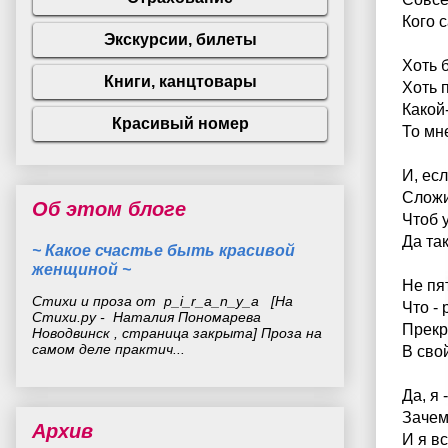
Кого 
Хоть 
Хоть 
Какой
То мне
И, есл
Сложи
Об этом блоге
Чтоб 
Да так
~ Какое счастье быть красивой
женщиной ~
Не пят
Стихи и проза от p_i_r_a_n_y_a [На
Что - 
Стихи.ру - Наталия Пономарева
Прекр
Новодвинск , страница закрыта] Проза на
самом деле практич...
В сво
Да, я 
Зачем
Архив
И я в