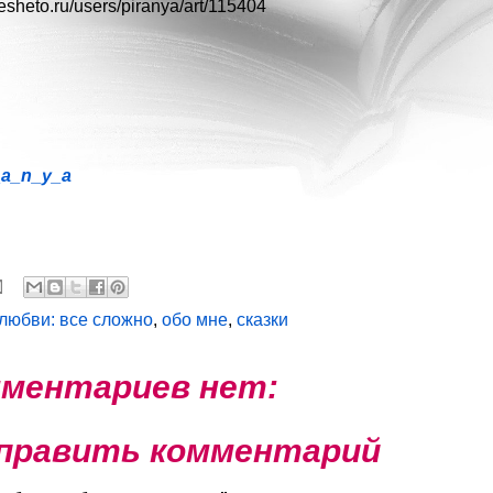
/resheto.ru/users/piranya/art/115404
_a_n_y_a
 любви: все сложно
,
обо мне
,
сказки
ментариев нет:
править комментарий