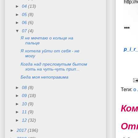
http:/
►
04
(13)
►
05
(8)
►
06
(6)
***
▼
07
(4)
Я не мечтаю о кольце на
пальце
p_i_r
Я хотела уйти от себя - не
могу
Когда над пресловутым бытом
хоть на чуть-чуть прип...
Беда моя непоправима
►
08
(8)
Теги:
о
►
09
(18)
►
10
(9)
Ком
►
11
(9)
►
12
(32)
От
►
2017
(196)