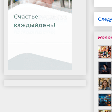
След
Ново