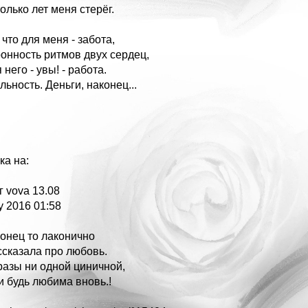
олько лет меня стерёг.
 что для меня - забота,
онность ритмов двух сердец,
 него - увы! - работа.
ьность. Деньги, наконец...
ка на:
г vova 13.08
y 2016 01:58
конец то лаконично
ссказала про любовь.
разы ни одной циничной,
и будь любима вновь.!