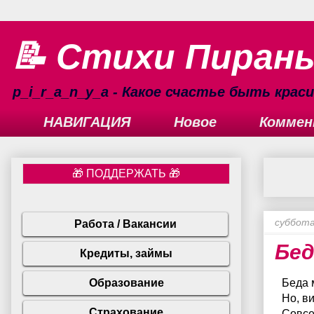
📝 Стихи Пиран
p_i_r_a_n_y_a - Какое счастье быть кра
НАВИГАЦИЯ
Новое
Коммен
суббота
Бед
Беда 
Но, ви
Совсе