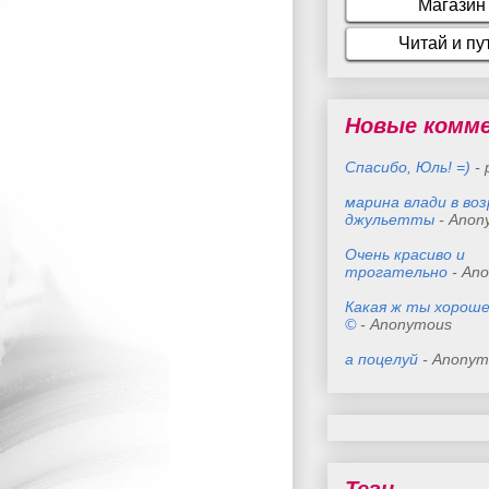
Новые комм
Спасибо, Юль! =)
- 
марина влади в во
джульетты
- Anon
Очень красиво и
трогательно
- An
Какая ж ты хороше
©
- Anonymous
а поцелуй
- Anonym