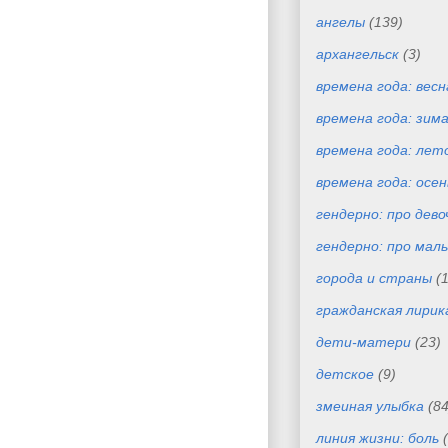
ангелы
(139)
архангельск
(3)
времена года: весн
времена года: зим
времена года: лет
времена года: осен
гендерно: про дево
гендерно: про маль
города и страны
(
гражданская лирик
дети-матери
(23)
детское
(9)
змеиная улыбка
(84
линия жизни: боль