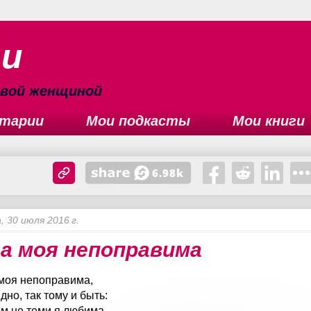
ьи
сивой женщиной
тарии
Мои подкасты
Мои книги
, 30 июля 2016 г.
а моя непоправима
моя непоправима,
дно, так тому и быть:
м не теми я любима,