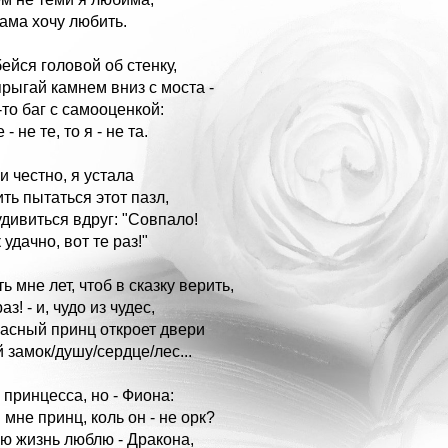
сама хочу любить.
бейся головой об стенку,
прыгай камнем вниз с моста -
-то баг с самооценкой:
 - не те, то я - не та.
и честно, я устала
ть пытаться этот пазл,
удивиться вдруг: "Совпало!
 удачно, вот те раз!"
ь мне лет, чтоб в сказку верить,
раз! - и, чудо из чудес,
асный принц откроет двери
й замок/душу/сердце/лес...
- принцесса, но - Фиона:
 мне принц, коль он - не орк?
сю жизнь люблю - Дракона,