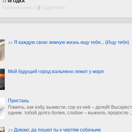
♪♪ ЯГОДКА
Комментарии: 0
|
Подробнее
♪♪ Я каждую свою земную жизнь ищу тебя... (Ищу тебя)
Мой будущий город вальяжно лежит у моря
Пристань
Память, как избу, вымести, сор из неё – долой! Выскрест
одним тобой долго болея, слабое – выжило, проросло ..
♪♪ Думаю: да пошел ты к чертям собачьим