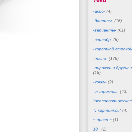
Теги
-акро-
(4)
-баттлы-
(16)
-варианты-
(61)
-верлибр-
(5)
-короткой строкой
-песни-
(178)
-пирожки и другие
(18)
-хокку-
(2)
-экспромты-
(43)
*околопоэтическое
*с картинкой*
(4)
~ проза ~
(1)
18+
(2)