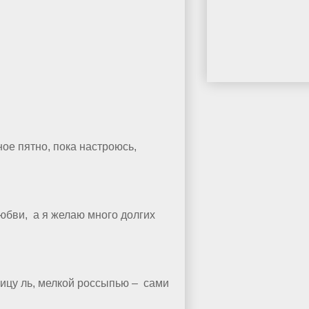
ное пятно, пока настроюсь,
любви, а я желаю много долгих
ницу ль, мелкой россыпью – сами