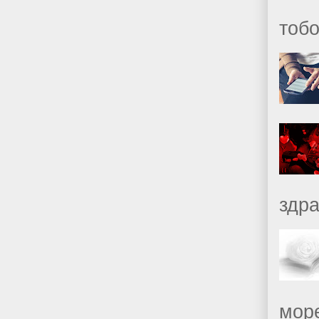
тобо
здр
море