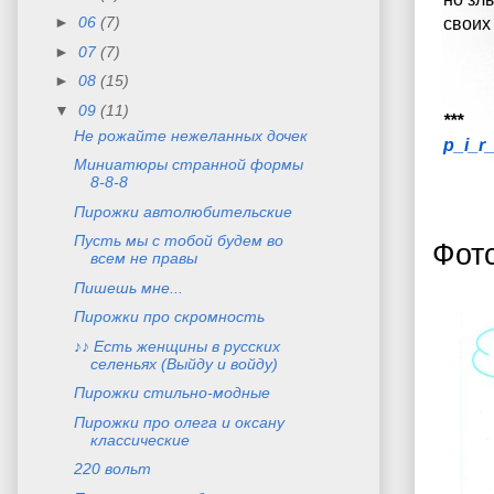
►
06
(7)
своих
►
07
(7)
►
08
(15)
▼
09
(11)
***
Не рожайте нежеланных дочек
p_i_r
Миниатюры странной формы
8-8-8
Пирожки автолюбительские
Пусть мы с тобой будем во
Фото
всем не правы
Пишешь мне...
Пирожки про скромность
♪♪ Есть женщины в русских
селеньях (Выйду и войду)
Пирожки стильно-модные
Пирожки про олега и оксану
классические
220 вольт