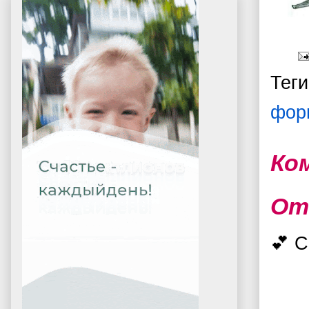
Тег
фор
Ко
От
💕 