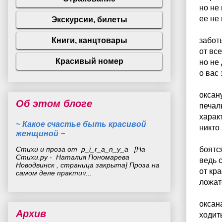
но не
ее не
забот
от вс
но не
о вас
оксан
Об этом блоге
печал
харак
~ Какое счастье быть красивой
никто
женщиной ~
Стихи и проза от p_i_r_a_n_y_a [На
боятс
Стихи.ру - Наталия Пономарева
ведь 
Новодвинск , страница закрыта] Проза на
от кр
самом деле практич...
ложат
оксан
Архив
ходит