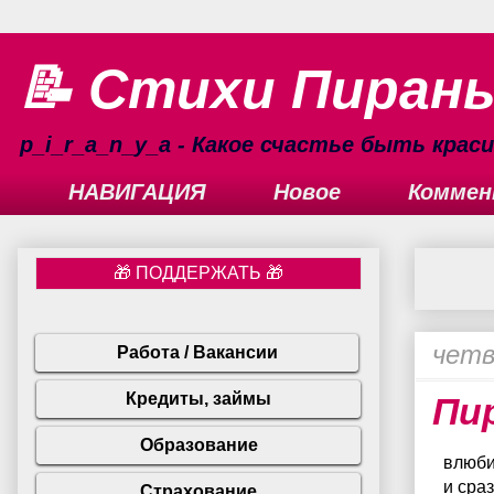
📝 Стихи Пиран
p_i_r_a_n_y_a - Какое счастье быть кра
НАВИГАЦИЯ
Новое
Коммен
четв
Пир
влюби
и сра