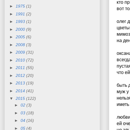
кто п
►
1975
(1)
вот т
►
1991
(2)
олег 
►
1993
(1)
цветы
►
2000
(9)
мимоз
►
2005
(6)
на де
►
2008
(3)
►
2009
(31)
оксан
всегд
►
2010
(72)
пуста
►
2011
(55)
что е
►
2012
(20)
►
2013
(19)
быть 
►
2014
(41)
муж у
нельз
▼
2015
(122)
иметь
►
02
(3)
►
03
(18)
любви
►
04
(16)
ей оч
►
05
(4)
но зл