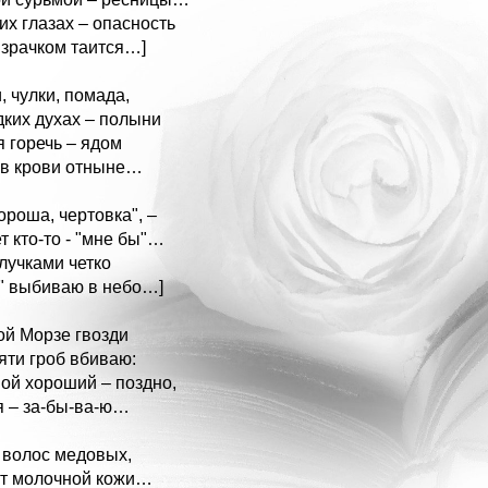
их глазах – опасность
 зрачком таится…]
, чулки, помада,
дких духах – полыни
я горечь – ядом
 в крови отныне…
ороша, чертовка", –
т кто-то - "мне бы"…
блучками четко
" выбиваю в небо…]
ой Морзе гвозди
яти гроб вбиваю:
мой хороший – поздно,
я – за-бы-ва-ю…
 волос медовых,
т молочной кожи…