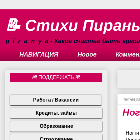
📝 Стихи Пиран
p_i_r_a_n_y_a - Какое счастье быть кра
НАВИГАЦИЯ
Новое
Коммен
четверг
Ног
Ногти
Чёрно