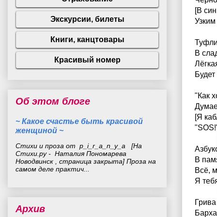
[В син
Узким
Туфли
В сла
Лёгка
Будет
"Как х
Об этом блоге
Думае
[Я ка
~ Какое счастье быть красивой
"SOS!
женщиной ~
Стихи и проза от p_i_r_a_n_y_a [На
Азбук
Стихи.ру - Наталия Пономарева
В пам
Новодвинск , страница закрыта] Проза на
самом деле практич...
Всё, 
Я теб
Грива
Архив
Барха