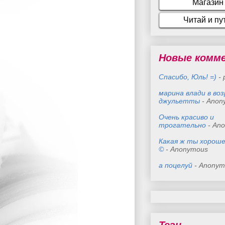
Новые комм
Спасибо, Юль! =)
- 
марина влади в во
джульетты
- Anon
Очень красиво и
трогательно
- An
Какая ж ты хороше
©
- Anonymous
а поцелуй
- Anonym