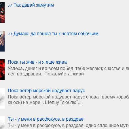
♪♪ Так давай замутим
♪♪ Думаю: да пошел ты к чертям собачьим
Пока ты жив - и я еще жива
Успеха, денег и во всем побед тебе желают, счастья и 
лет во здравии. Пожалуйста, живи
Пока ветер морской надувает парус
Пока ветер морской надувает парус снова твоему кораблю
каюсь) на море... Шепчу "люблю"...
Ты - у меня в расфокусе, в раздрае
Ты - у меня в расфокусе, в раздрае: одно сплошное мут