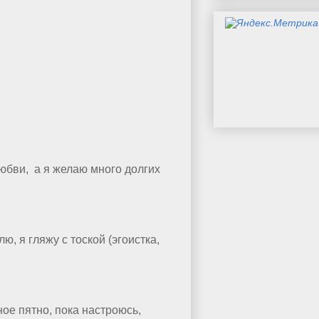
любви, а я желаю много долгих
, я гляжу с тоской (эгоистка,
ное пятно, пока настроюсь,