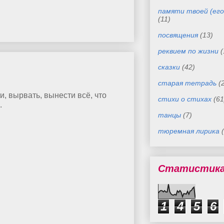
памяти твоей (его
(11)
посвящения
(13)
реквием по жизни
(
сказки
(42)
старая тетрадь
(
и, вырвать, вынести всё, что
стихи о стихах
(61
.
танцы
(7)
тюремная лирика
Статистик
1
4
5
6