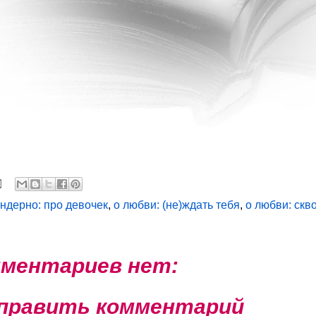
ендерно: про девочек
,
о любви: (не)ждать тебя
,
о любви: скв
ментариев нет:
править комментарий