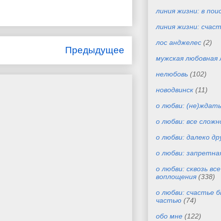
линия жизни: в пои
линия жизни: счас
лос анджелес
(2)
Предыдущее
мужская любовная 
нелюбовь
(102)
новодвинск
(11)
о любви: (не)ждат
о любви: все сложн
о любви: далеко др
о любви: запретна
о любви: сквозь вс
воплощения
(338)
о любви: счастье 
частью
(74)
обо мне
(122)