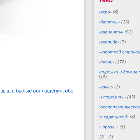
Теги
-акро-
(4)
-баттлы-
(16)
-варианты-
(61)
-верлибр-
(5)
-короткой строкой
-песни-
(178)
-пирожки и другие
(18)
-хокку-
(2)
озь все былые воплощения
,
обо
-экспромты-
(43)
*околопоэтическое
*с картинкой*
(4)
~ проза ~
(1)
18+
(2)