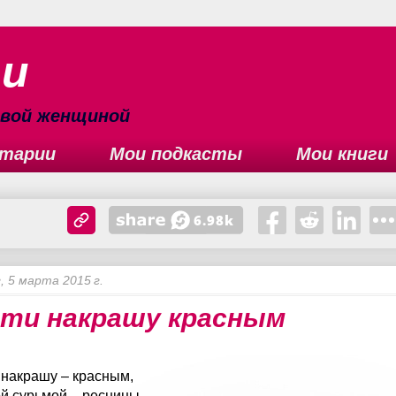
ьи
сивой женщиной
тарии
Мои подкасты
Мои книги
, 5 марта 2015 г.
ти накрашу красным
 накрашу – красным,
й сурьмой – ресницы…