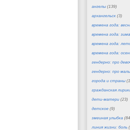
ангелы
(139)
архангельск
(3)
времена года: весн
времена года: зим
времена года: лет
времена года: осен
гендерно: про дево
гендерно: про маль
города и страны
(
гражданская лирик
дети-матери
(23)
детское
(9)
змеиная улыбка
(84
линия жизни: боль