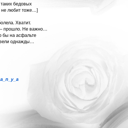
 таких бедовых
о не любит тоже…]
олела. Хватит.
– прошло. Не важно…
о бы на асфальте
бвели однажды…
_a_n_y_a