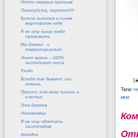
Ногти накрашу красным
Пожалуйста, перепост!!!
Купола золотые в синем
мартовском небе
Я не хочу никак тебя
тревожить
Мы далеко - и
территориально
Этот мужик – 100%
чистейшего секса
Уходи
Всегда так бывает, ты
знаешь
Теги:
г
Прости, я не могу писать о
счастье
мне
Эта девочка
Незнакомка
Ком
Я не хочу облетать
листопадом
От
Ариадна