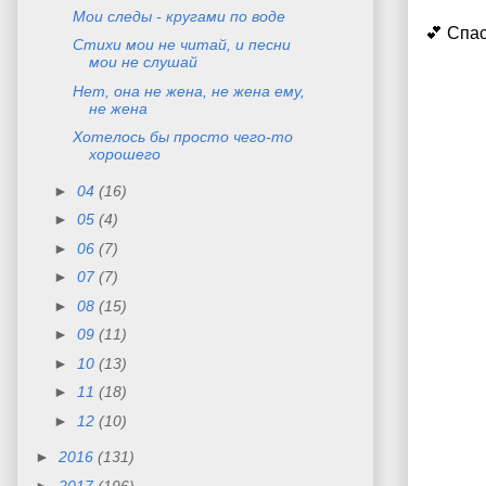
Мои следы - кругами по воде
💕 Спа
Стихи мои не читай, и песни
мои не слушай
Нет, она не жена, не жена ему,
не жена
Хотелось бы просто чего-то
хорошего
►
04
(16)
►
05
(4)
►
06
(7)
►
07
(7)
►
08
(15)
►
09
(11)
►
10
(13)
►
11
(18)
►
12
(10)
►
2016
(131)
►
2017
(196)