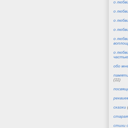
о любв
о любви
о любви
о любв
о любви
воплощ
о любв
часть
обо мн
памяти
(11)
посвящ
реквие
сказки
старая
стихи 