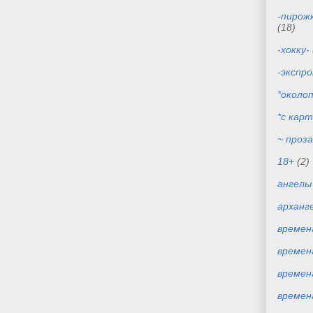
-пирож
(18)
-хокку-
-экспр
*около
*с кар
~ проза
18+
(2)
ангелы
арханг
времена
времен
времен
времена