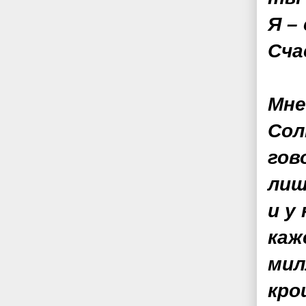
Я –
Сча
Мне
Сол
гов
лиш
и у 
каж
мил
кро