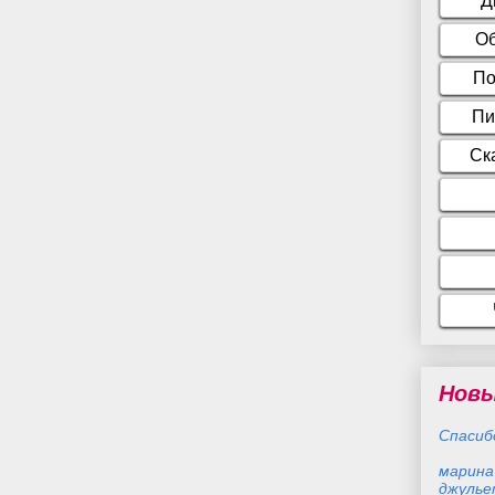
Новы
Спасибо
марина
джуль