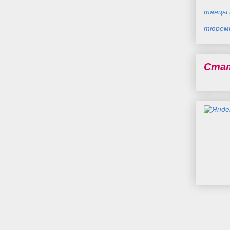
танцы
тюремн
Ста