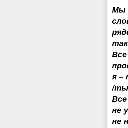
Мы 
сло
ряд
так
Все
про
я –
/ты
Все
не 
не 