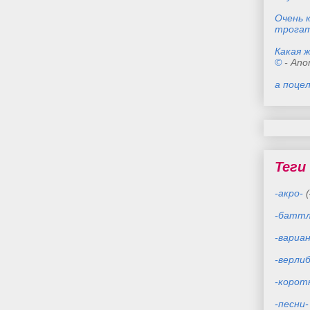
Очень 
трога
Какая 
©
- Ano
а поце
Теги
-акро-
(
-баттл
-вариа
-верлиб
-корот
-песни-