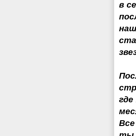
в с
пос
наш
ста
зве
Пос
стр
где
мес
Все
ты 