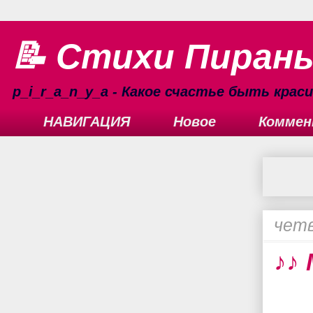
📝 Стихи Пиран
p_i_r_a_n_y_a - Какое счастье быть кра
НАВИГАЦИЯ
Новое
Коммен
четв
♪♪