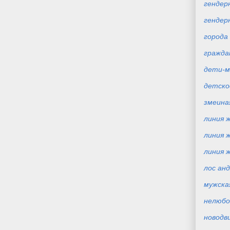
гендерн
гендер
города
гражда
дети-
детско
змеина
линия ж
линия ж
линия 
лос ан
мужска
нелюбо
новодв