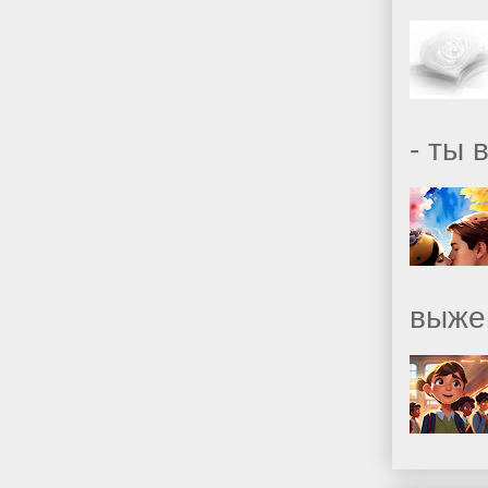
- ты 
выже