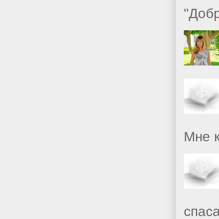
"Доб
Мне к
спаса