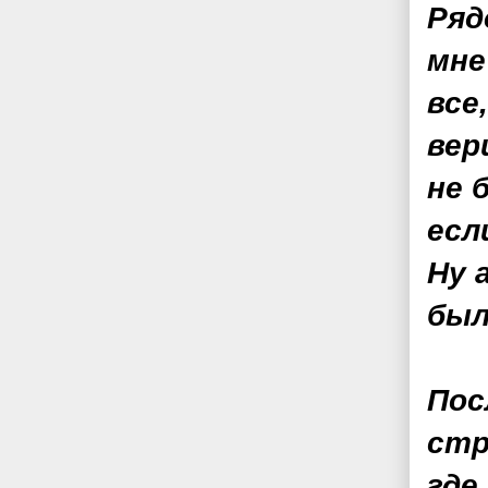
Ряд
мне
все
вер
не 
есл
Ну 
был
Пос
стр
где