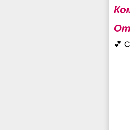
Ко
От
💕 