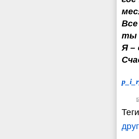
мес
Все
ты 
Я –
Сча
p_i_
Тег
друг