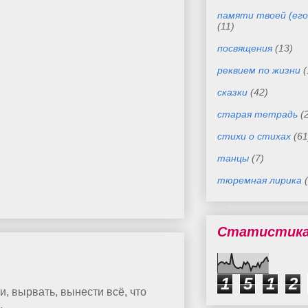
памяти твоей (его
(11)
посвящения
(13)
реквием по жизни
(
сказки
(42)
старая тетрадь
(
стихи о стихах
(61
танцы
(7)
тюремная лирика
Статистик
1
5
1
2
и, вырвать, вынести всё, что
.