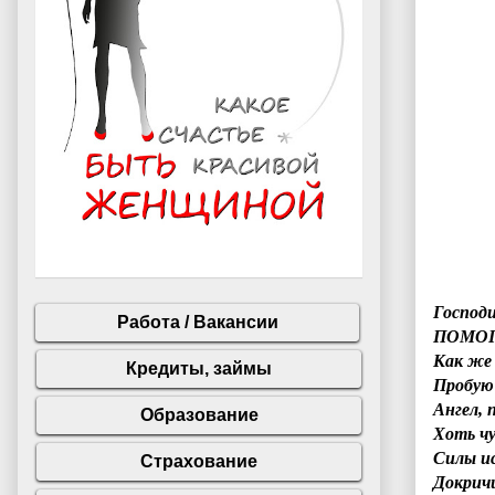
Господи
ПОМОГИ
Как же
Пробую
Ангел, 
Хоть ч
Силы и
Докричи