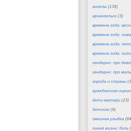
ангелы
(139)
архангельск
(3)
времена года: весн
времена года: зим
времена года: лет
времена года: осен
гендерно: про дево
гендерно: про маль
города и страны
(
гражданская лирик
дети-матери
(23)
детское
(9)
змеиная улыбка
(84
линия жизни: боль