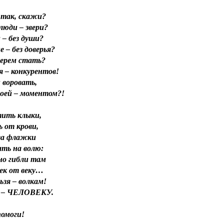
 так, скажи?
люди – звери?
– без души?
 – без доверья?
верем стать?
я – конкурентов!
 воровать,
воей – моментом?!
ить клыки,
 от крови,
за флажки
ать на волю:
о гибли там
ек от веку…
ьзя – волкам!
 – ЧЕЛОВЕКУ.
помоги!