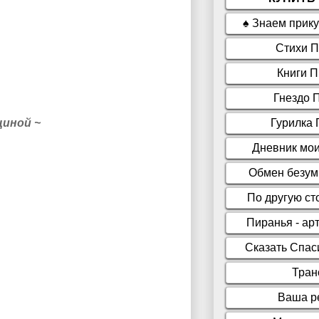
щиной ~