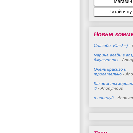
Новые комм
Спасибо, Юль! =)
- 
марина влади в во
джульетты
- Anon
Очень красиво и
трогательно
- An
Какая ж ты хороше
©
- Anonymous
а поцелуй
- Anonym