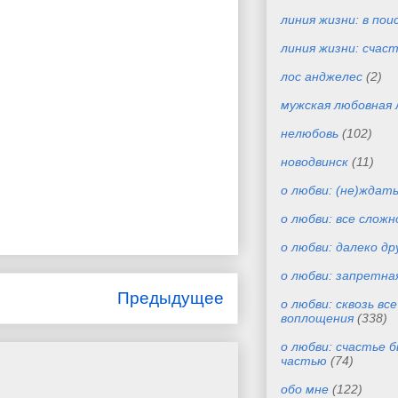
линия жизни: в пои
линия жизни: счас
лос анджелес
(2)
мужская любовная 
нелюбовь
(102)
новодвинск
(11)
о любви: (не)ждат
о любви: все сложн
о любви: далеко др
о любви: запретна
Предыдущее
о любви: сквозь вс
воплощения
(338)
о любви: счастье 
частью
(74)
обо мне
(122)