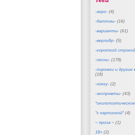
Теги
-акро-
(4)
-баттлы-
(16)
-варианты-
(61)
-верлибр-
(5)
-короткой строкой
-песни-
(178)
-пирожки и другие
(18)
-хокку-
(2)
-экспромты-
(43)
*околопоэтическое
*с картинкой*
(4)
~ проза ~
(1)
18+
(2)