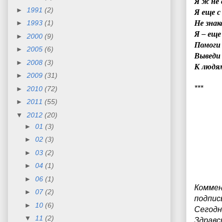
Я ж не 
►
1991
(2)
Я еще с
Не знак
►
1993
(1)
Я – ещ
►
2000
(9)
Помоги 
►
2005
(6)
Выведи 
►
2008
(3)
К людям
►
2009
(31)
***
►
2010
(72)
►
2011
(55)
▼
2012
(20)
►
01
(3)
►
02
(3)
►
03
(2)
►
04
(1)
►
06
(1)
Коммен
►
07
(2)
подпис
►
10
(6)
Сегодн
▼
11
(2)
З
дравс