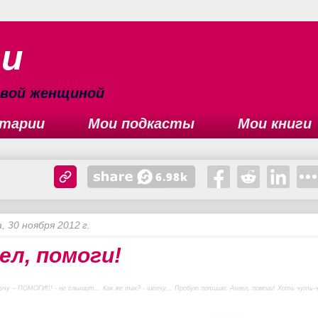
ьи
сивой женщиной
тарии
Мои подкасты
Мои книги
, 30 ноября 2012 г.
ел, помоги!
кричу – ПОМОГИ!!! - не слышит… Как же так? - шепчу… Пробую потише: Ангел, помоги! Хоть чуть