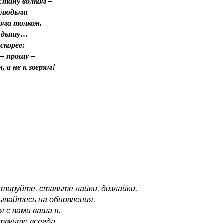
стану волком –
 людьми
ома толком.
е дышу…
скорее:
– прошу –
, а не к зверям!
тируйте, ставьте лайки, дизлайки,
ывайтесь на обновления.
я с вами ваша я.
твуйте всегда.