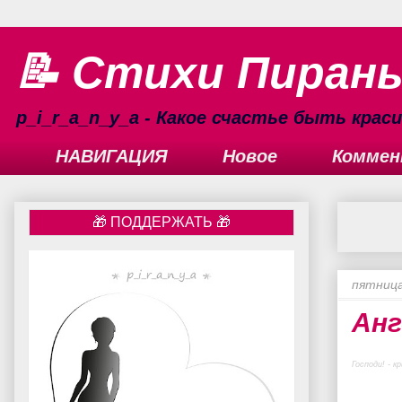
📝 Стихи Пиран
p_i_r_a_n_y_a - Какое счастье быть кра
НАВИГАЦИЯ
Новое
Коммен
пятница
Анг
Господи! - 