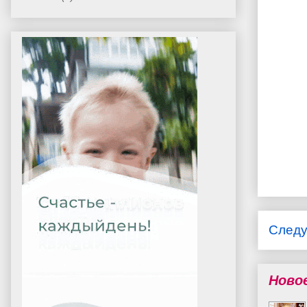
След
Ново