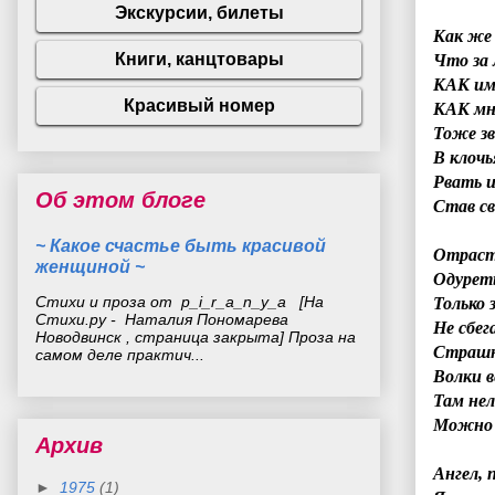
Как же
Что за 
КАК им 
КАК мне
Тоже з
В клочь
Рвать и
Об этом блоге
Став с
~ Какое счастье быть красивой
Отраст
женщиной ~
Одуреть
Стихи и проза от p_i_r_a_n_y_a [На
Только 
Стихи.ру - Наталия Пономарева
Не сбег
Новодвинск , страница закрыта] Проза на
Страшн
самом деле практич...
Волки в
Там нел
Можно
Архив
Ангел, 
►
1975
(1)