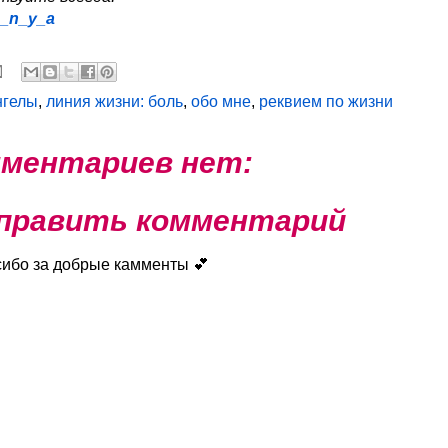
a_n_y_a
нгелы
,
линия жизни: боль
,
обо мне
,
реквием по жизни
ментариев нет:
править комментарий
сибо за добрые камменты 💕