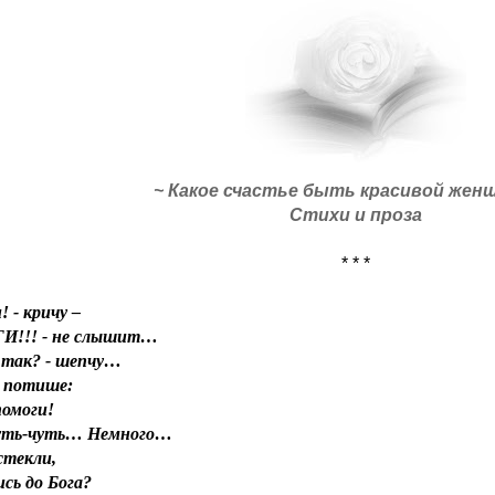
~ Какое счастье быть красивой жен
Стихи и проза
* * *
! - кричу –
!!! - не слышит…
 так? - шепчу…
 потише:
помоги!
уть-чуть… Немного…
стекли,
сь до Бога?