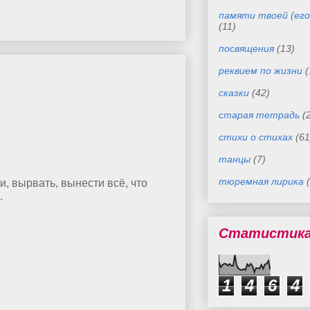
памяти твоей (его
(11)
посвящения
(13)
реквием по жизни
(
сказки
(42)
старая тетрадь
(
стихи о стихах
(61
танцы
(7)
тюремная лирика
и, вырвать, вынести всё, что
.
Статистик
1
4
6
4