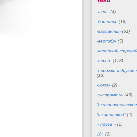
Теги
-акро-
(4)
-баттлы-
(16)
-варианты-
(61)
-верлибр-
(5)
-короткой строкой
-песни-
(178)
-пирожки и другие
(18)
-хокку-
(2)
-экспромты-
(43)
*околопоэтическое
*с картинкой*
(4)
~ проза ~
(1)
18+
(2)