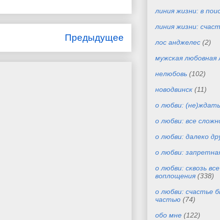
линия жизни: в пои
линия жизни: счас
Предыдущее
лос анджелес
(2)
мужская любовная 
нелюбовь
(102)
новодвинск
(11)
о любви: (не)ждат
о любви: все сложн
о любви: далеко др
о любви: запретна
о любви: сквозь вс
воплощения
(338)
о любви: счастье 
частью
(74)
обо мне
(122)