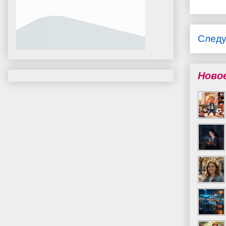
След
Ново