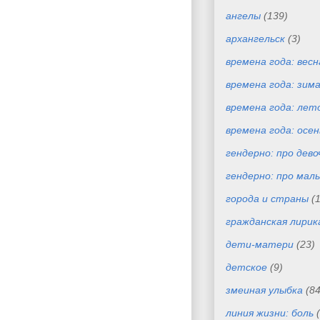
ангелы
(139)
архангельск
(3)
времена года: весн
времена года: зим
времена года: лет
времена года: осен
гендерно: про дево
гендерно: про маль
города и страны
(
гражданская лирик
дети-матери
(23)
детское
(9)
змеиная улыбка
(84
линия жизни: боль