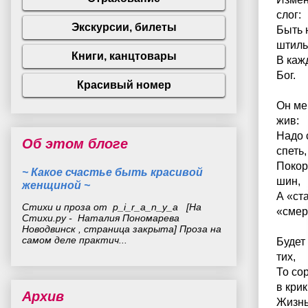
слог:
Быть 
штиль
В каж
Бог.
Он ме
жив:
Надо 
Об этом блоге
спеть,
Покор
~ Какое счастье быть красивой
шин,
женщиной ~
А «ст
Стихи и проза от p_i_r_a_n_y_a [На
«смер
Стихи.ру - Наталия Пономарева
Новодвинск , страница закрыта] Проза на
самом деле практич...
Будет 
тих,
То сор
в крик
Архив
Жизнь