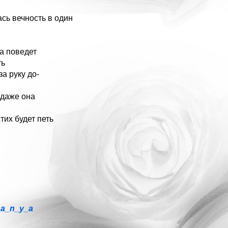
сь вечность в один
да поведет
ть
за руку до-
 даже она
тих будет петь
_a_n_y_a