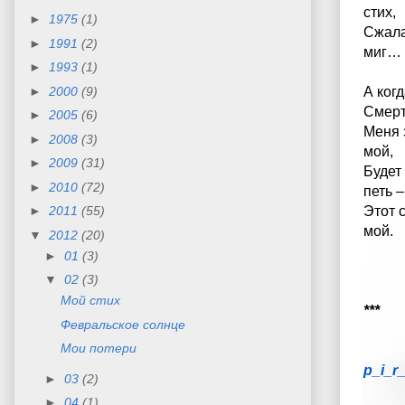
стих,
►
1975
(1)
Сжала
►
1991
(2)
миг…
►
1993
(1)
►
2000
(9)
А ког
Смер
►
2005
(6)
Меня 
►
2008
(3)
мой,
►
2009
(31)
Будет
►
2010
(72)
петь –
►
2011
(55)
Этот с
мой.
▼
2012
(20)
►
01
(3)
▼
02
(3)
Мой стих
***
Февральское солнце
Мои потери
p_i_r
►
03
(2)
►
04
(1)