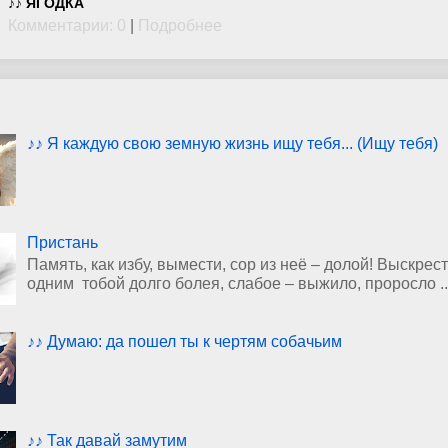
♪♪ ЯГОДКА
Комментарии: 0
|
Подробнее
♪♪ Я каждую свою земную жизнь ищу тебя... (Ищу тебя)
Пристань
Память, как избу, вымести, сор из неё – долой! Выскрест
одним тобой долго болея, слабое – выжило, проросло ..
♪♪ Думаю: да пошел ты к чертям собачьим
♪♪ Так давай замутим