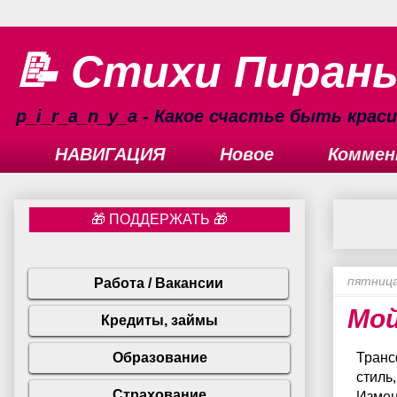
📝 Стихи Пиран
p_i_r_a_n_y_a - Какое счастье быть кра
НАВИГАЦИЯ
Новое
Коммен
пятница
Мой
Транс
стиль,
Измен