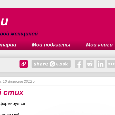
ьи
сивой женщиной
тарии
Мои подкасты
Мои книги
, 10 февраля 2012 г.
 стих
формируется
яется мой