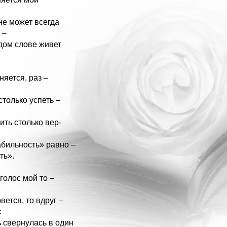
не может всегда
 –
дом слове живет
няется, раз –
столько успеть –
ить столько вер-
абильность» равно –
ть».
голос мой то –
вется, то вдруг –
:
 свернулась в один