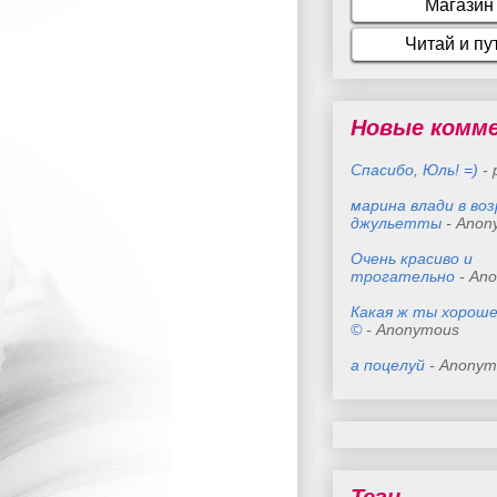
Новые комм
Спасибо, Юль! =)
- 
марина влади в во
джульетты
- Anon
Очень красиво и
трогательно
- An
Какая ж ты хороше
©
- Anonymous
а поцелуй
- Anonym