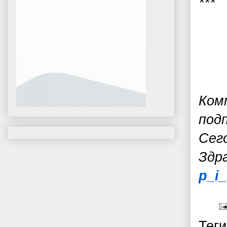
***
Ком
под
Сег
З
др
p_i
Тег