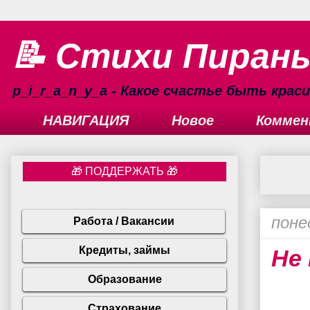
📝 Стихи Пиран
p_i_r_a_n_y_a - Какое счастье быть кра
НАВИГАЦИЯ
Новое
Коммен
поне
Не