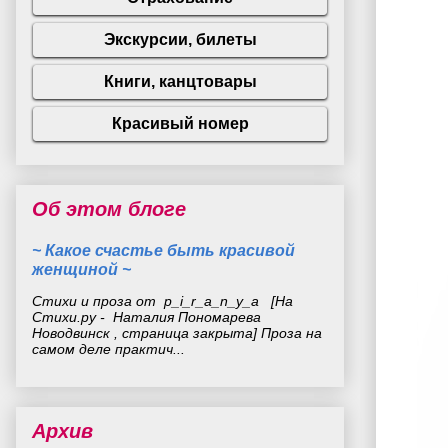
Об этом блоге
~ Какое счастье быть красивой
женщиной ~
Стихи и проза от p_i_r_a_n_y_a [На
Стихи.ру - Наталия Пономарева
Новодвинск , страница закрыта] Проза на
самом деле практич...
Архив