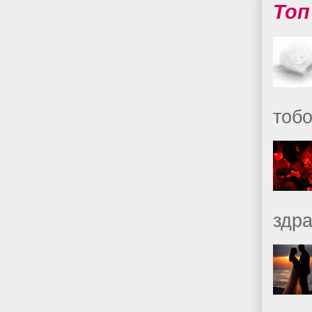
Топ
тобо
здр