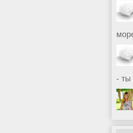
море
- ты