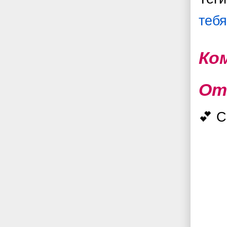
тебя
Ко
От
💕 