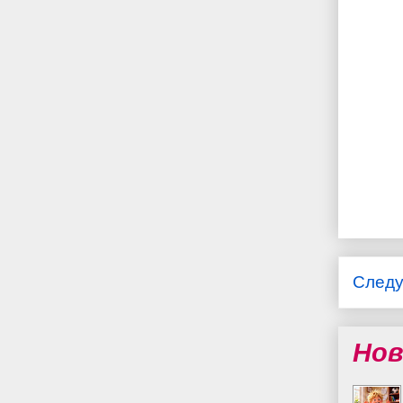
След
Нов