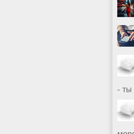
- ты
море