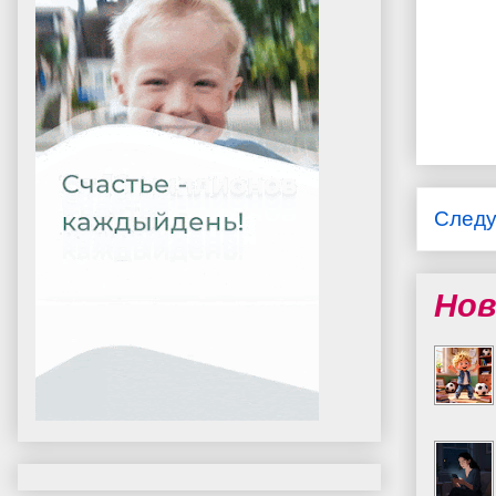
След
Нов