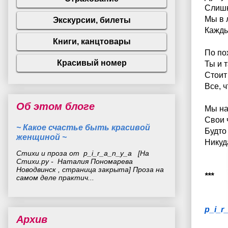
Слишк
Мы в 
Кажды
По по
Ты и 
Стоит
Все, 
Об этом блоге
Мы на
Свои 
~ Какое счастье быть красивой
Будто
женщиной ~
Никуд
Стихи и проза от p_i_r_a_n_y_a [На
Стихи.ру - Наталия Пономарева
Новодвинск , страница закрыта] Проза на
***
самом деле практич...
p_i_r
Архив