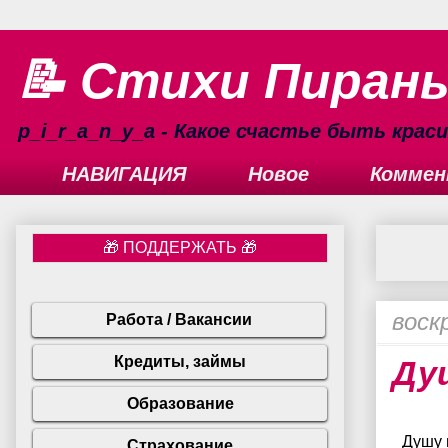
📝 Стихи Пиран
p_i_r_a_n_y_a - Какое счастье быть кра
НАВИГАЦИЯ
Новое
Коммен
воск
Ду
Душу 