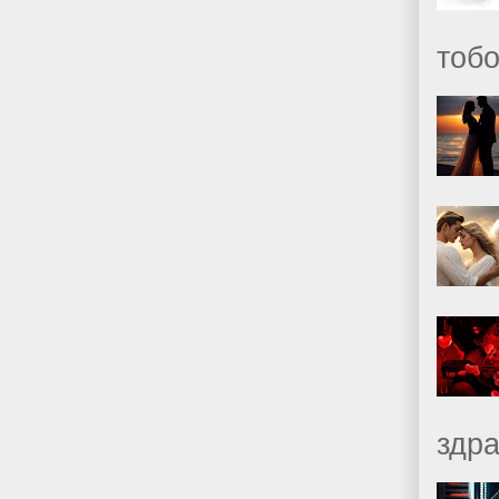
тобо
здр