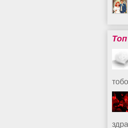
Топ
тобо
здр