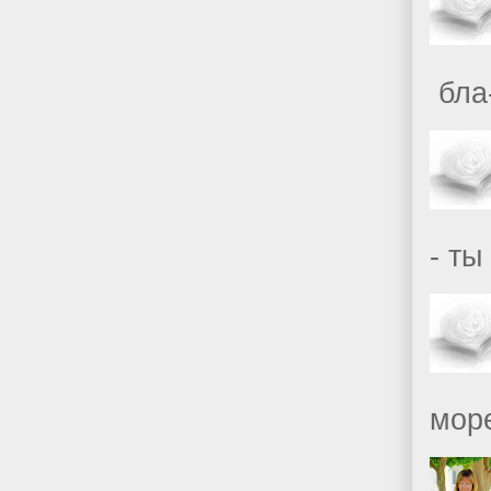
бла-
- ты
море