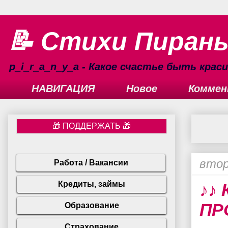
📝 Стихи Пиран
p_i_r_a_n_y_a - Какое счастье быть кра
НАВИГАЦИЯ
Новое
Коммен
втор
♪♪ 
ПР