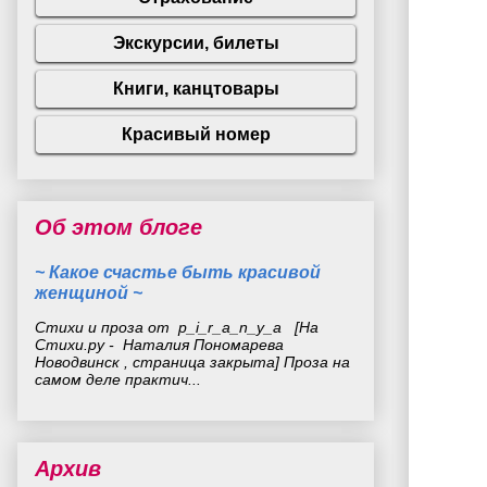
Об этом блоге
~ Какое счастье быть красивой
женщиной ~
Стихи и проза от p_i_r_a_n_y_a [На
Стихи.ру - Наталия Пономарева
Новодвинск , страница закрыта] Проза на
самом деле практич...
Архив