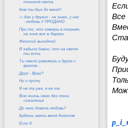
тоннеля света
Есл
Кем ты был до меня?
Все 
♪♪ Как у других - не знаю, у нас
- любовь // ПРОДАНО
Вме
Про то, что камеры в тюрьме,
на зоне все ж бараки
Ста
Женский выходной
Я забыла давно, что на свете
ты есть
Буду
Ты смело равняешь и друга с
врагом...
При
Друг - Враг?
Толь
Ну и пусть
Я не та уже, я не та
Мож
Всю жизнь свою без тени
сожаленья
До чего довела любовь?
Будешь звать меня Ангелом
p_i_
Если б