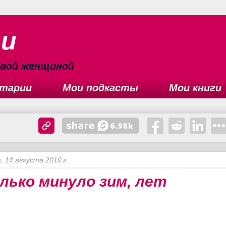
ьи
сивой женщиной
тарии
Мои подкасты
Мои книги
, 14 августа 2010 г.
лько минуло зим, лет