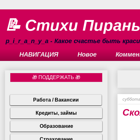
📝 Стихи Пиран
p_i_r_a_n_y_a - Какое счастье быть кра
НАВИГАЦИЯ
Новое
Коммен
суббота
Ско