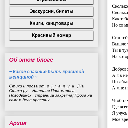
Сколько
Сколько
Как теб
Но со м
Сил теб
Вышло т
Ты в ту
На кот
Об этом блоге
Доброво
~ Какое счастье быть красивой
А я в н
женщиной ~
Позабыт
Стихи и проза от p_i_r_a_n_y_a [На
А мне на
Стихи.ру - Наталия Пономарева
Новодвинск , страница закрыта] Проза на
самом деле практич...
Чтоб та
Где всег
Я учусь 
Мое вре
Архив