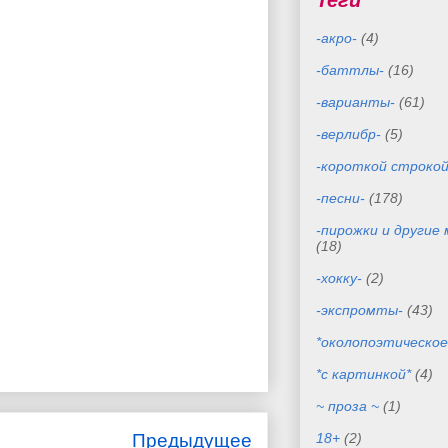
Теги
-акро-
(4)
-баттлы-
(16)
-варианты-
(61)
-верлибр-
(5)
-короткой строкой
-песни-
(178)
-пирожки и другие
(18)
-хокку-
(2)
-экспромты-
(43)
*околопоэтическое
*с картинкой*
(4)
~ проза ~
(1)
Предыдущее
18+
(2)