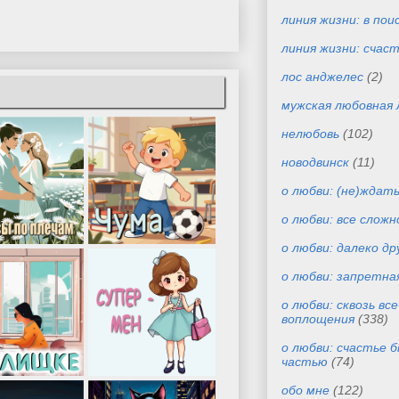
линия жизни: в пои
линия жизни: счас
лос анджелес
(2)
мужская любовная 
нелюбовь
(102)
новодвинск
(11)
о любви: (не)ждат
о любви: все сложн
о любви: далеко др
о любви: запретна
о любви: сквозь вс
воплощения
(338)
о любви: счастье 
частью
(74)
обо мне
(122)