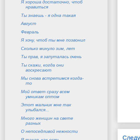
Я хороша достаточно, чтоб
нравиться
Ты знаешь - я одна такая
Август
Февраль
Я хочу, чтоб ты мне позвонил
Сколько минуло зим, лет
Ты прав, я запуталась очень
Ты скажи, когда они
воскресают
Мы снова встретимся когда-
то
Мой ответ сразу всем
умникам оптом
Этот мальчик мне так
улыбался...
Много женщин на свете
разных
О непоседливой нежности
След
Я такая, как есть