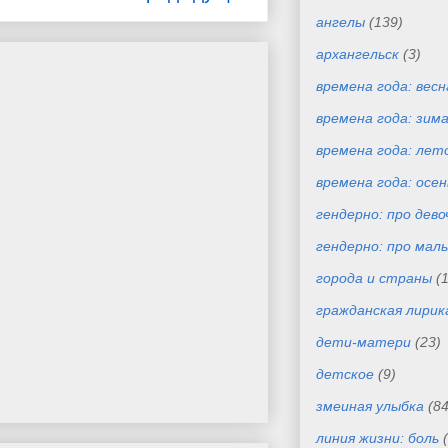
ангелы
(139)
архангельск
(3)
времена года: весн
времена года: зим
времена года: лет
времена года: осен
гендерно: про дево
гендерно: про маль
города и страны
(
гражданская лирик
дети-матери
(23)
детское
(9)
змеиная улыбка
(84
линия жизни: боль