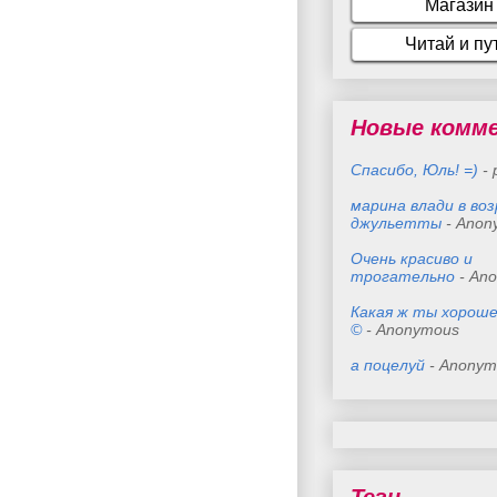
Новые комм
Спасибо, Юль! =)
- 
марина влади в во
джульетты
- Anon
Очень красиво и
трогательно
- An
Какая ж ты хороше
©
- Anonymous
а поцелуй
- Anonym