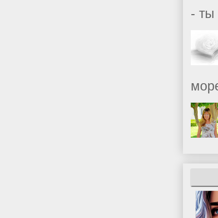
- ты
море