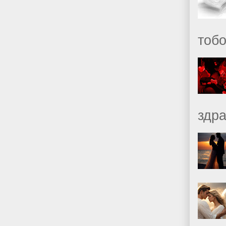
тобо
здр