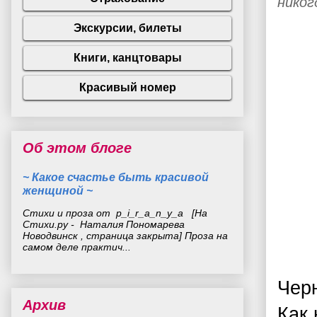
никог
Об этом блоге
~ Какое счастье быть красивой
женщиной ~
Стихи и проза от p_i_r_a_n_y_a [На
Стихи.ру - Наталия Пономарева
Новодвинск , страница закрыта] Проза на
самом деле практич...
Чер
Архив
Как 