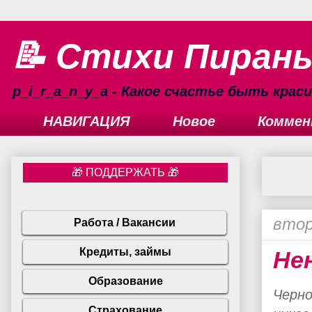
📝 Стихи Пиран
p_i_r_a_n_y_a - Какое счастье быть кра
НАВИГАЦИЯ
Новое
Коммен
втор
Не
Черно