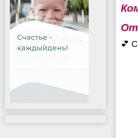
Ко
От
💕 