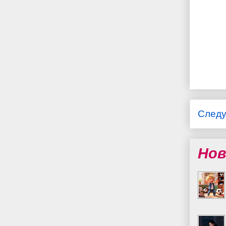
След
Нов