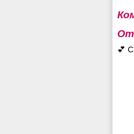
Ко
От
💕 