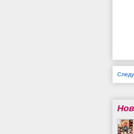
След
Нов