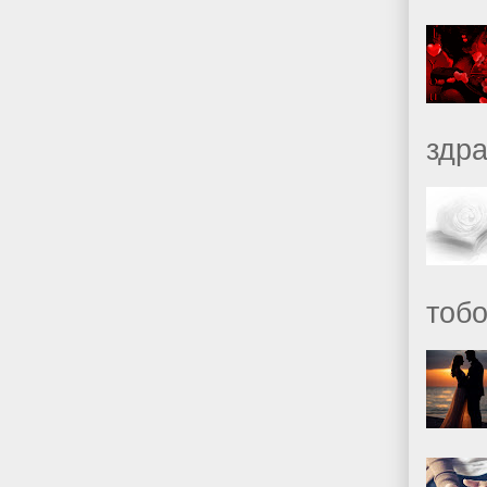
здр
тобо