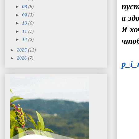
пуст
►
08
(5)
►
09
(3)
а зд
►
10
(6)
Я хо
►
11
(7)
чтоб
►
12
(3)
►
2025
(13)
►
2026
(7)
p_i_