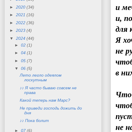
и м
►
2020
(34)
►
2021
(16)
и, п
►
2022
(36)
для 
►
2023
(4)
Я хо
▼
2024
(44)
►
02
(1)
не р
►
04
(1)
что
►
05
(7)
▼
06
(5)
в ни
Лето легло одеялом
лоскутным
♪♪ Я часто бываю совсем не
права
Чтоб
Какой теперь нам Марс?
чтоб
Не приведи господь дожить до
дня
пуст
♪♪ Пока болит
не н
►
07
(6)