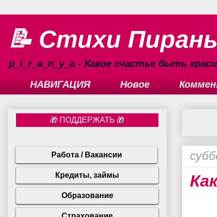
📝 Стихи Пиран
p_i_r_a_n_y_a - Какое счастье быть кра
НАВИГАЦИЯ
Новое
Коммен
субб
Ка