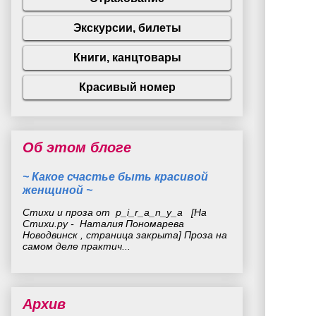
Об этом блоге
~ Какое счастье быть красивой
женщиной ~
Стихи и проза от p_i_r_a_n_y_a [На
Стихи.ру - Наталия Пономарева
Новодвинск , страница закрыта] Проза на
самом деле практич...
Архив