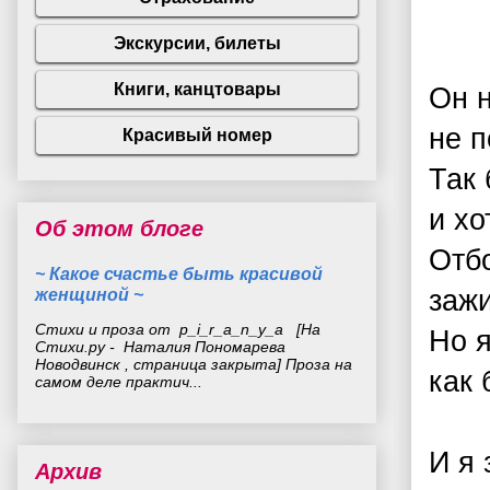
Он н
не п
Так 
и хо
Об этом блоге
Отбо
~ Какое счастье быть красивой
женщиной ~
зажи
Стихи и проза от p_i_r_a_n_y_a [На
Но я
Стихи.ру - Наталия Пономарева
Новодвинск , страница закрыта] Проза на
как
самом деле практич...
И я 
Архив