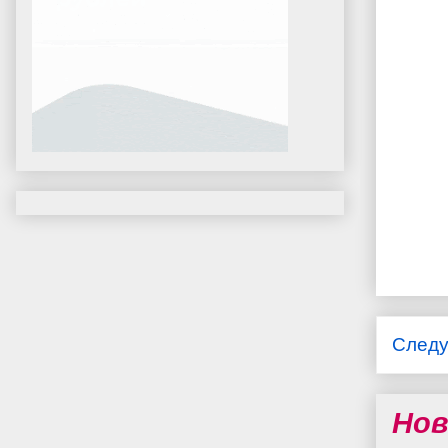
След
Нов