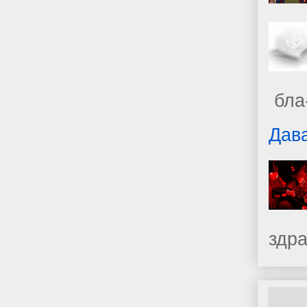
бла-
Дава
здр