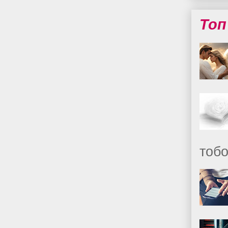
Топ
тобо