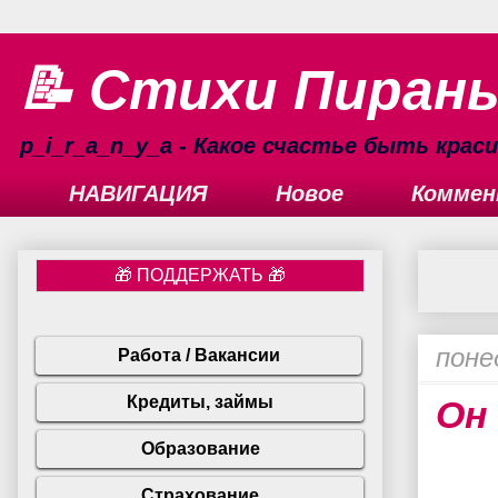
📝 Стихи Пиран
p_i_r_a_n_y_a - Какое счастье быть кра
НАВИГАЦИЯ
Новое
Коммен
поне
Он