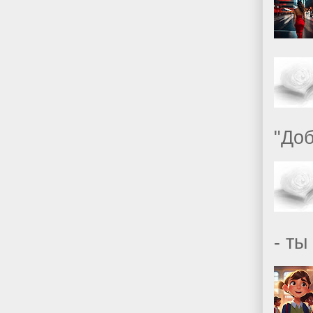
"Доб
- ты